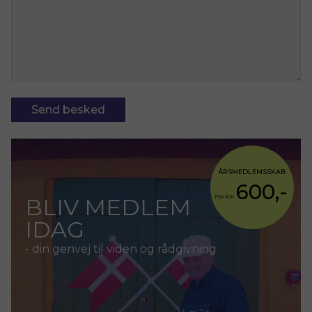
ÅRSMEDLEMSSKAB
600,-
BLIV MEDLEM
FRA KUN
IDAG
- din genvej til viden og rådgivning