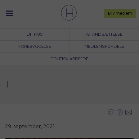
Skip
to
Bliv medlem
content
DIT HUS
ISTANDSÆTTELSE
FOREBYGGELSE
MEDLEMSFORDELE
POLITISK ARBEJDE
1
29. september, 2021