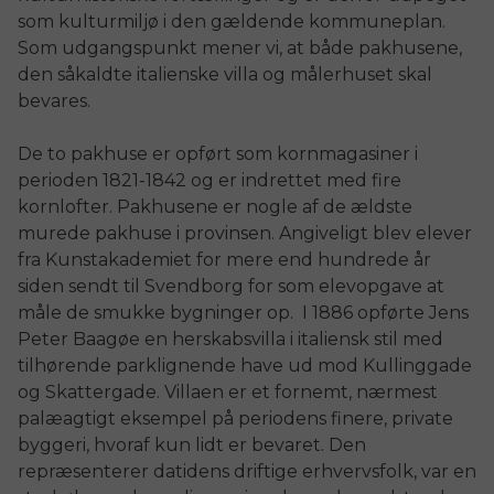
som kulturmiljø i den gældende kommuneplan.
Som udgangspunkt mener vi, at både pakhusene,
den såkaldte italienske villa og målerhuset skal
bevares.
De to pakhuse er opført som kornmagasiner i
perioden 1821-1842 og er indrettet med fire
kornlofter. Pakhusene er nogle af de ældste
murede pakhuse i provinsen. Angiveligt blev elever
fra Kunstakademiet for mere end hundrede år
siden sendt til Svendborg for som elevopgave at
måle de smukke bygninger op. I 1886 opførte Jens
Peter Baagøe en herskabsvilla i italiensk stil med
tilhørende parklignende have ud mod Kullinggade
og Skattergade. Villaen er et fornemt, nærmest
palæagtigt eksempel på periodens finere, private
byggeri, hvoraf kun lidt er bevaret. Den
repræsenterer datidens driftige erhvervsfolk, var en