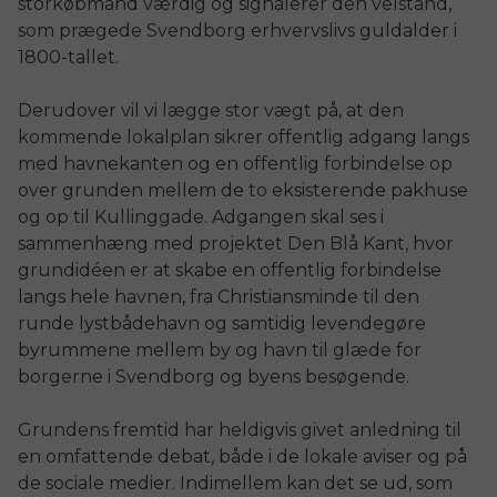
storkøbmand værdig og signalerer den velstand,
som prægede Svendborg erhvervslivs guldalder i
1800-tallet.
Derudover vil vi lægge stor vægt på, at den
kommende lokalplan sikrer offentlig adgang langs
med havnekanten og en offentlig forbindelse op
over grunden mellem de to eksisterende pakhuse
og op til Kullinggade. Adgangen skal ses i
sammenhæng med projektet Den Blå Kant, hvor
grundidéen er at skabe en offentlig forbindelse
langs hele havnen, fra Christiansminde til den
runde lystbådehavn og samtidig levendegøre
byrummene mellem by og havn til glæde for
borgerne i Svendborg og byens besøgende.
Grundens fremtid har heldigvis givet anledning til
en omfattende debat, både i de lokale aviser og på
de sociale medier. Indimellem kan det se ud, som