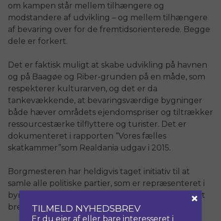
om kampen står mellem tilhængere og
modstandere af udvikling – og mellem tilhængere
af bevaring over for de fremtidsorienterede. Begge
dele er forkert.
Det er faktisk muligt at skabe udvikling på havnen
og på Baagøe og Riber-grunden på en måde, som
respekterer kulturarven, og det er da
tankevækkende, at bevaringsværdige bygninger
både hæver områdets ejendomspriser og tiltrækker
ressourcestærke tilflyttere og turister. Det er
dokumenteret i rapporten “Vores fælles
skatkammer”som Realdania udgav i 2015.
Borgmesteren har heldigvis taget initiativ til at
samle alle politiske partier, som er repræsenteret i
×
byrådet til en drøftelse af sagen. Vi har brug for et
bredt forlig, og det vil jeg gøre mit til, at vi når.
TILMELD NYHEDSBREV
Er du ejer af eller bare interesseret i