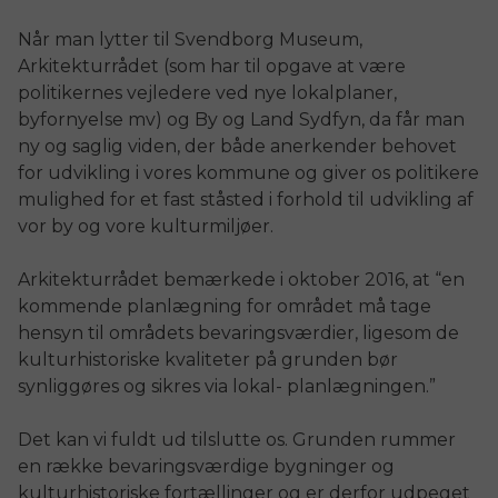
Når man lytter til Svendborg Museum,
Arkitekturrådet (som har til opgave at være
politikernes vejledere ved nye lokalplaner,
byfornyelse mv) og By og Land Sydfyn, da får man
ny og saglig viden, der både anerkender behovet
for udvikling i vores kommune og giver os politikere
mulighed for et fast ståsted i forhold til udvikling af
vor by og vore kulturmiljøer.
Arkitekturrådet bemærkede i oktober 2016, at “en
kommende planlægning for området må tage
hensyn til områdets bevaringsværdier, ligesom de
kulturhistoriske kvaliteter på grunden bør
synliggøres og sikres via lokal- planlægningen.”
Det kan vi fuldt ud tilslutte os. Grunden rummer
en række bevaringsværdige bygninger og
kulturhistoriske fortællinger og er derfor udpeget