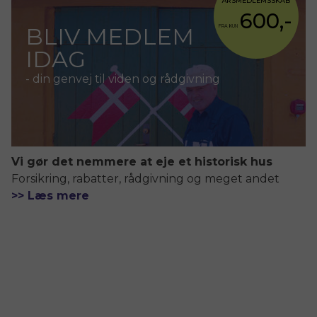
ÅRSMEDLEMSSKAB
600,-
BLIV MEDLEM
FRA KUN
IDAG
- din genvej til viden og rådgivning
Vi gør det nemmere at eje et historisk hus
Forsikring, rabatter, rådgivning og meget andet
>> Læs mere