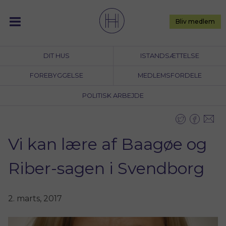
Skip
to
Bliv medlem
content
DIT HUS
ISTANDSÆTTELSE
FOREBYGGELSE
MEDLEMSFORDELE
POLITISK ARBEJDE
Vi kan lære af Baagøe og
Riber-sagen i Svendborg
2. marts, 2017