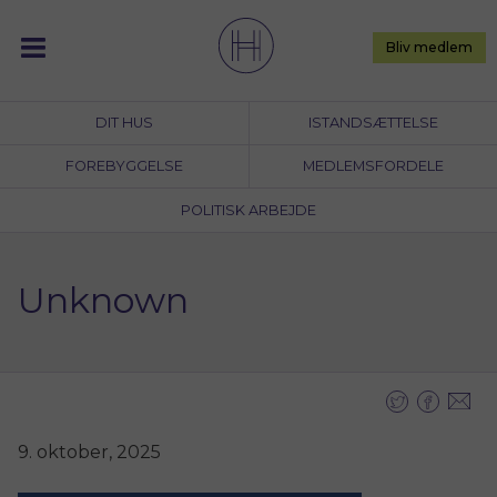
Skip
to
Bliv medlem
content
DIT HUS
ISTANDSÆTTELSE
FOREBYGGELSE
MEDLEMSFORDELE
POLITISK ARBEJDE
Unknown
9. oktober, 2025