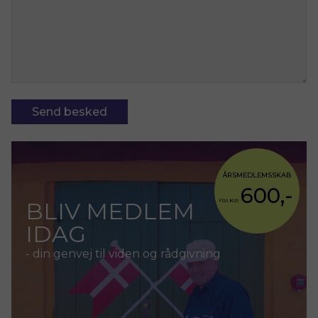
ÅRSMEDLEMSSKAB
600,-
BLIV MEDLEM
FRA KUN
IDAG
- din genvej til viden og rådgivning