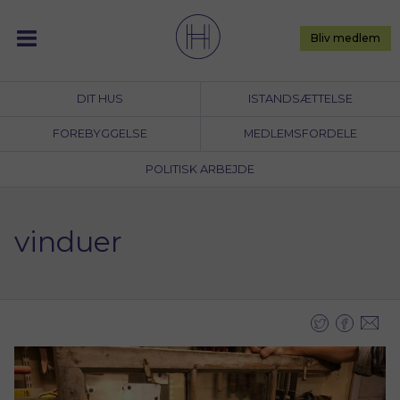
Skip
to
Bliv medlem
content
DIT HUS
ISTANDSÆTTELSE
FOREBYGGELSE
MEDLEMSFORDELE
POLITISK ARBEJDE
vinduer