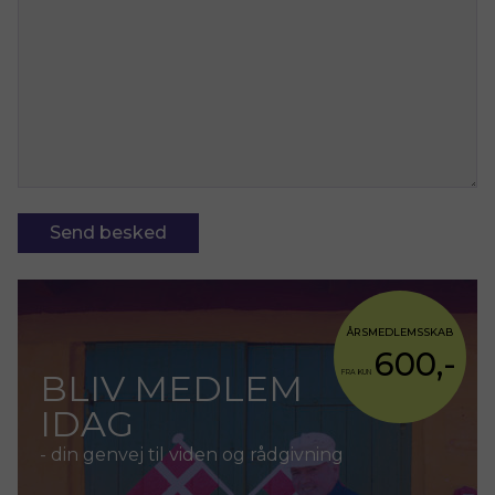
ÅRSMEDLEMSSKAB
600,-
BLIV MEDLEM
FRA KUN
IDAG
- din genvej til viden og rådgivning