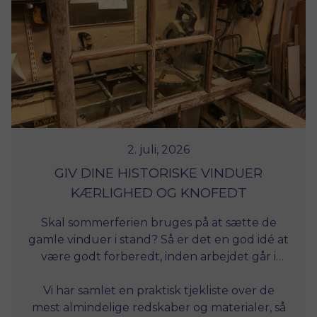
2. juli, 2026
GIV DINE HISTORISKE VINDUER
KÆRLIGHED OG KNOFEDT
Skal sommerferien bruges på at sætte de
gamle vinduer i stand? Så er det en god idé at
være godt forberedt, inden arbejdet går i
gang. Når det gælder historiske vinduer, er
det ofte de små detaljer, der gør den store
Vi har samlet en praktisk tjekliste over de
forskel – både for det færdige resultat og for
mest almindelige redskaber og materialer, så