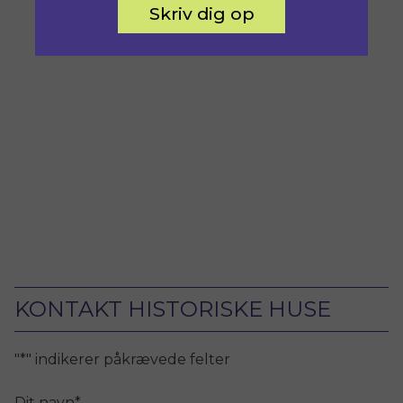
Skriv dig op
KONTAKT HISTORISKE HUSE
"
*
" indikerer påkrævede felter
Dit navn
*