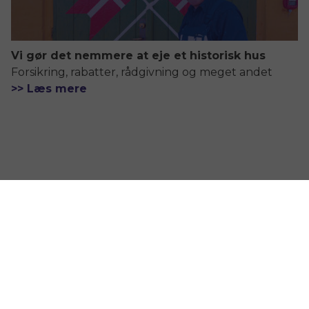
Vi gør det nemmere at eje et historisk hus
Forsikring, rabatter, rådgivning og meget andet
>> Læs mere