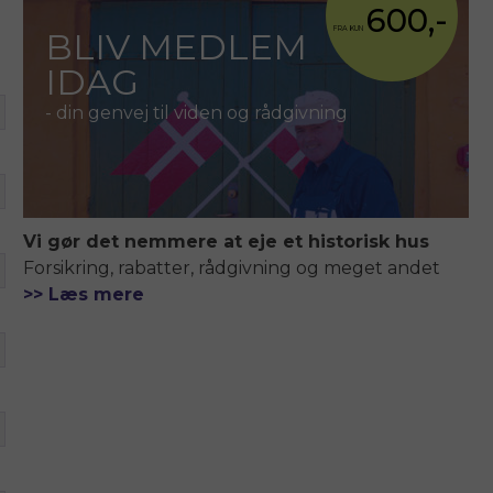
600,-
FRA KUN
BLIV MEDLEM
IDAG
- din genvej til viden og rådgivning
Vi gør det nemmere at eje et historisk hus
Forsikring, rabatter, rådgivning og meget andet
>> Læs mere