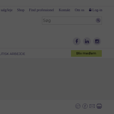
 salg/leje
Shop
Find professionel
Kontakt
Om os
Log-in
Bliv medlem
LITISK ARBEJDE