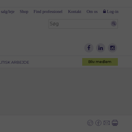
 salg/leje
Shop
Find professionel
Kontakt
Om os
Log-in
Bliv medlem
LITISK ARBEJDE