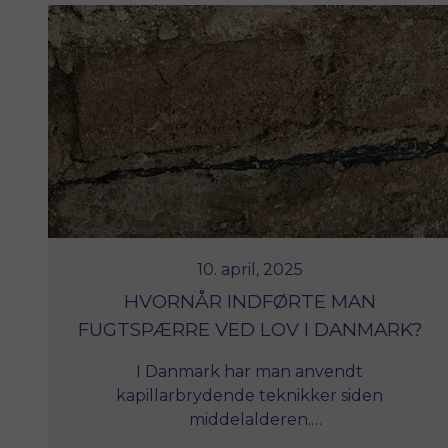
10. april, 2025
HVORNÅR INDFØRTE MAN
FUGTSPÆRRE VED LOV I DANMARK?
I Danmark har man anvendt
kapillarbrydende teknikker siden
middelalderen.
Historiske Huse deler her Institut for