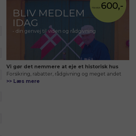
600,-
FRA KUN
BLIV MEDLEM
IDAG
- din genvej til viden og rådgivning
Vi gør det nemmere at eje et historisk hus
Forsikring, rabatter, rådgivning og meget andet
>> Læs mere