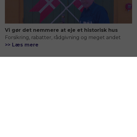
Vi gør det nemmere at eje et historisk hus
Forsikring, rabatter, rådgivning og meget andet
>> Læs mere