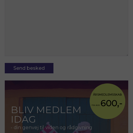
Send besked
ÅRSMEDLEMSSKAB
600,-
BLIV MEDLEM
FRA KUN
IDAG
- din genvej til viden og rådgivning