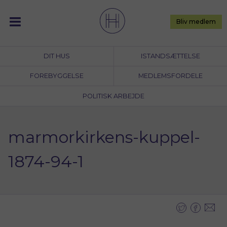
Skip
to
Bliv medlem
content
DIT HUS
ISTANDSÆTTELSE
FOREBYGGELSE
MEDLEMSFORDELE
POLITISK ARBEJDE
marmorkirkens-kuppel-
1874-94-1