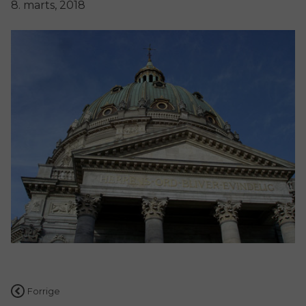
8. marts, 2018
Indlægsnavigation
Forrige