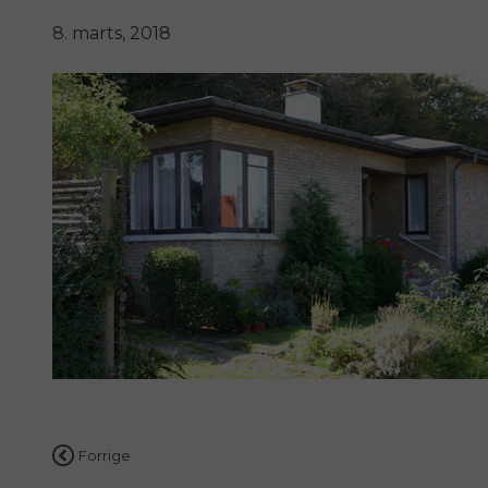
8. marts, 2018
Indlægsnavigation
Forrige