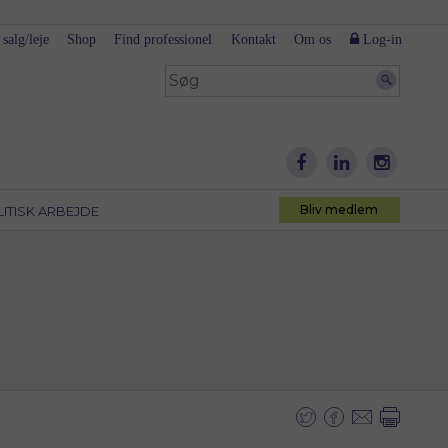
 salg/leje
Shop
Find professionel
Kontakt
Om os
Log-in
Bliv medlem
LITISK ARBEJDE