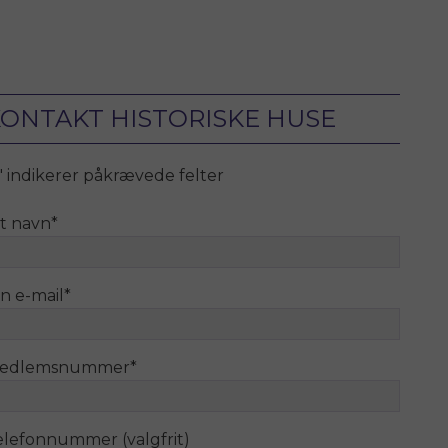
ONTAKT HISTORISKE HUSE
" indikerer påkrævede felter
it navn
*
n e-mail
*
edlemsnummer
*
elefonnummer (valgfrit)