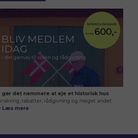
ÅRSMEDLEMSSKAB
600,-
FRA KUN
BLIV MEDLEM
IDAG
- din genvej til viden og rådgivning
i gør det nemmere at eje et historisk hus
orsikring, rabatter, rådgivning og meget andet
> Læs mere