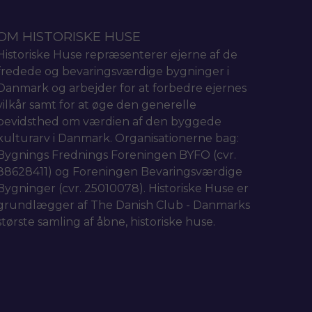
OM HISTORISKE HUSE
Historiske Huse repræsenterer ejerne af de
fredede og bevaringsværdige bygninger i
Danmark og arbejder for at forbedre ejernes
vilkår samt for at øge den generelle
bevidsthed om værdien af den byggede
kulturarv i Danmark. Organisationerne bag:
Bygnings Frednings Foreningen BYFO (cvr.
88628411) og Foreningen Bevaringsværdige
Bygninger (cvr. 25010078). Historiske Huse er
grundlægger af The Danish Club - Danmarks
største samling af åbne, historiske huse.