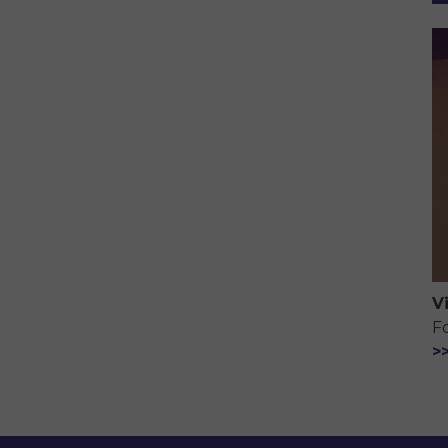
V
F
>