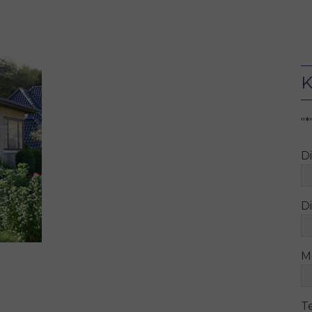
K
"
*
D
Di
M
T