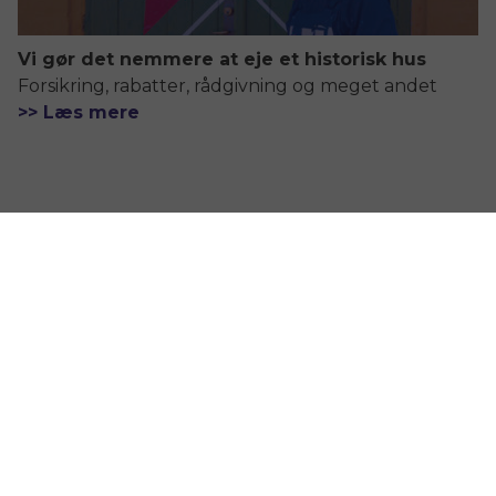
Vi gør det nemmere at eje et historisk hus
Forsikring, rabatter, rådgivning og meget andet
>> Læs mere