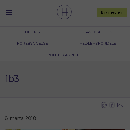
Skip
to
Bliv medlem
content
DIT HUS
ISTANDSÆTTELSE
FOREBYGGELSE
MEDLEMSFORDELE
POLITISK ARBEJDE
fb3
8. marts, 2018