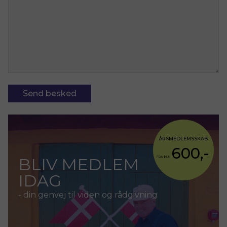
ÅRSMEDLEMSSKAB
600,-
BLIV MEDLEM
FRA KUN
IDAG
- din genvej til viden og rådgivning