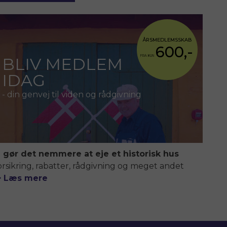
ÅRSMEDLEMSSKAB
600,-
FRA KUN
BLIV MEDLEM
IDAG
- din genvej til viden og rådgivning
i gør det nemmere at eje et historisk hus
orsikring, rabatter, rådgivning og meget andet
> Læs mere