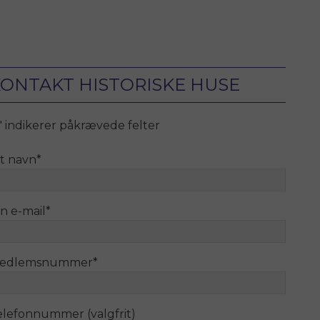
ONTAKT HISTORISKE HUSE
" indikerer påkrævede felter
it navn
*
n e-mail
*
edlemsnummer
*
elefonnummer (valgfrit)