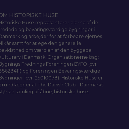
OM HISTORISKE HUSE
Historiske Huse repræsenterer ejerne af de
fredede og bevaringsværdige bygninger i
Danmark og arbejder for at forbedre ejernes
vilkår samt for at øge den generelle
bevidsthed om værdien af den byggede
kulturarv i Danmark. Organisationerne bag:
Bygnings Frednings Foreningen BYFO (cvr.
88628411) og Foreningen Bevaringsværdige
Bygninger (cvr. 25010078). Historiske Huse er
grundlægger af The Danish Club - Danmarks
største samling af åbne, historiske huse.