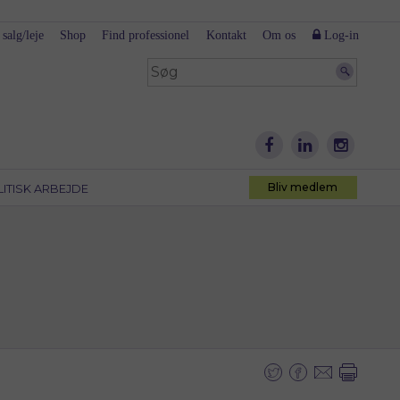
 salg/leje
Shop
Find professionel
Kontakt
Om os
Log-in
Bliv medlem
LITISK ARBEJDE