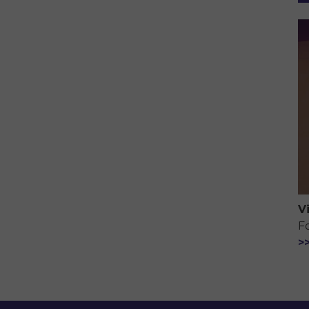
V
F
>