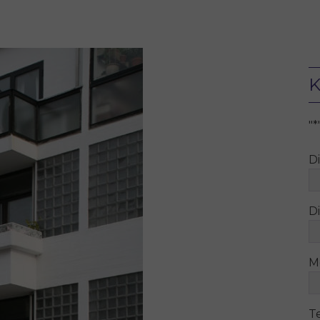
K
"
*
D
Di
M
T