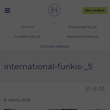
Skip
to
Bliv medlem
content
DIT HUS
ISTANDSÆTTELSE
FOREBYGGELSE
MEDLEMSFORDELE
POLITISK ARBEJDE
international-funkis-_5
8. marts, 2018