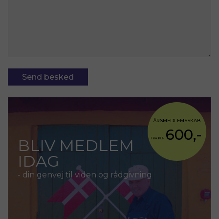
ÅRSMEDLEMSSKAB
600,-
BLIV MEDLEM
FRA KUN
IDAG
- din genvej til viden og rådgivning