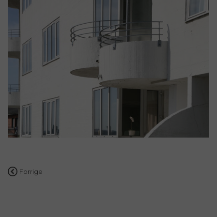
Indlægsnavigation
Forrige