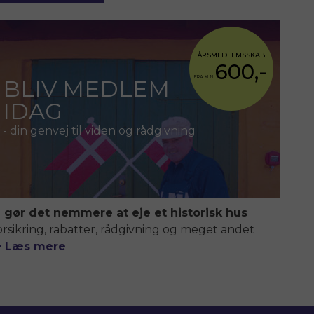
ÅRSMEDLEMSSKAB
600,-
FRA KUN
BLIV MEDLEM
IDAG
- din genvej til viden og rådgivning
i gør det nemmere at eje et historisk hus
orsikring, rabatter, rådgivning og meget andet
> Læs mere