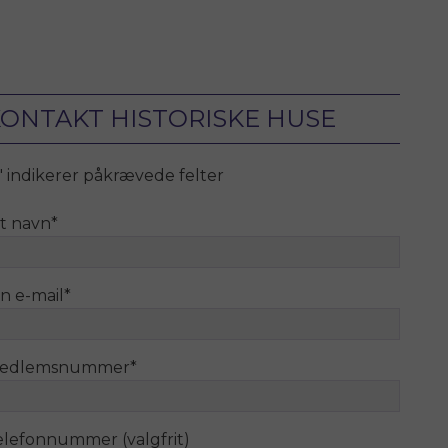
ONTAKT HISTORISKE HUSE
" indikerer påkrævede felter
it navn
*
n e-mail
*
edlemsnummer
*
elefonnummer (valgfrit)