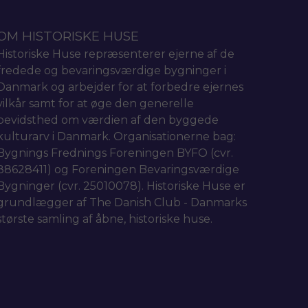
OM HISTORISKE HUSE
Historiske Huse repræsenterer ejerne af de
fredede og bevaringsværdige bygninger i
Danmark og arbejder for at forbedre ejernes
vilkår samt for at øge den generelle
bevidsthed om værdien af den byggede
kulturarv i Danmark. Organisationerne bag:
Bygnings Frednings Foreningen BYFO (cvr.
88628411) og Foreningen Bevaringsværdige
Bygninger (cvr. 25010078). Historiske Huse er
grundlægger af The Danish Club - Danmarks
største samling af åbne, historiske huse.