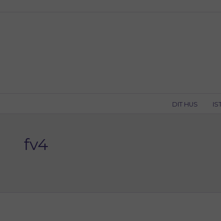
Skip
to
content
DIT HUS
IS
fv4