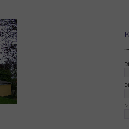
K
"
*
D
Di
M
T