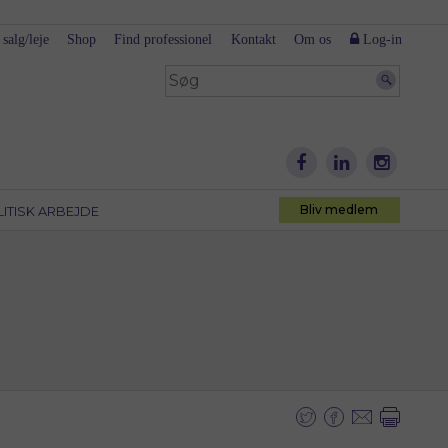
 salg/leje
Shop
Find professionel
Kontakt
Om os
Log-in
Bliv medlem
LITISK ARBEJDE