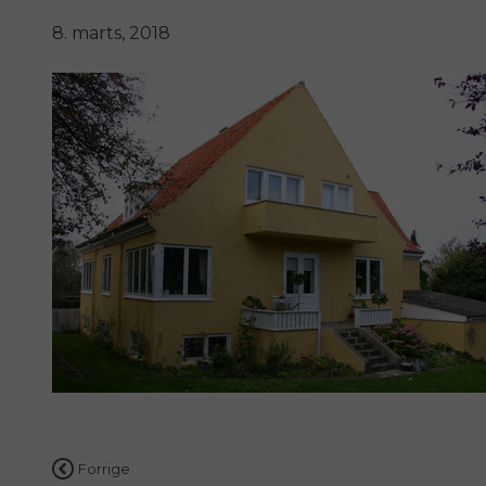
8. marts, 2018
Indlægsnavigation
Forrige