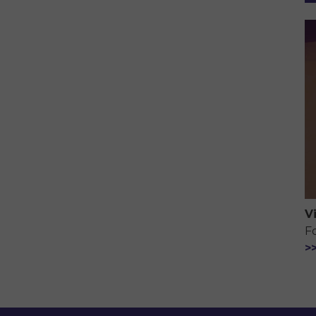
V
F
>