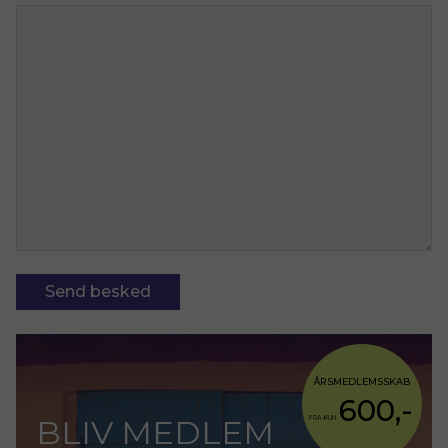
ÅRSMEDLEMSSKAB
600,-
BLIV MEDLEM
FRA KUN