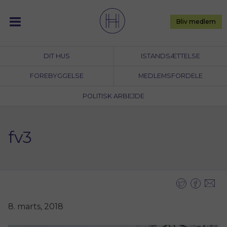
Skip
to
Bliv medlem
content
DIT HUS
ISTANDSÆTTELSE
FOREBYGGELSE
MEDLEMSFORDELE
POLITISK ARBEJDE
fv3
8. marts, 2018