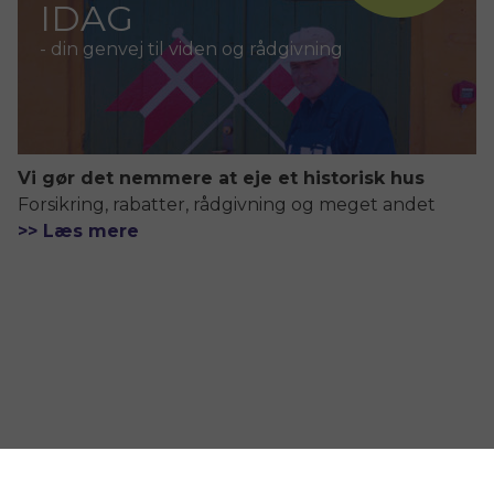
IDAG
- din genvej til viden og rådgivning
Vi gør det nemmere at eje et historisk hus
Forsikring, rabatter, rådgivning og meget andet
>> Læs mere