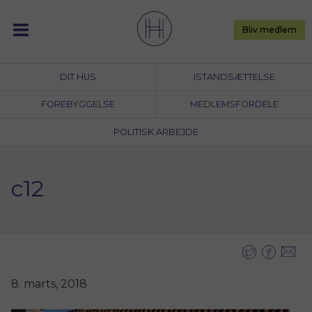
Skip
to
Bliv medlem
content
DIT HUS
ISTANDSÆTTELSE
FOREBYGGELSE
MEDLEMSFORDELE
POLITISK ARBEJDE
c12
8. marts, 2018