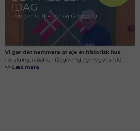
IDAG
- din genvej til viden og rådgivning
Vi gør det nemmere at eje et historisk hus
Forsikring, rabatter, rådgivning og meget andet
>> Læs mere