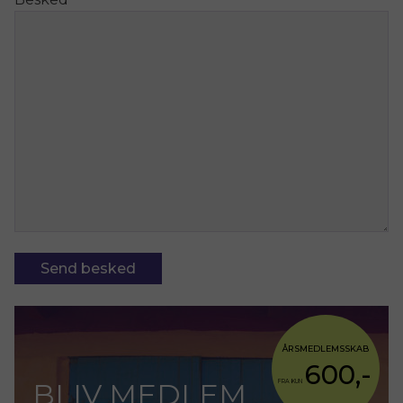
ÅRSMEDLEMSSKAB
600,-
BLIV MEDLEM
FRA KUN