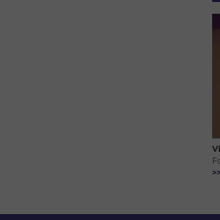
V
F
>