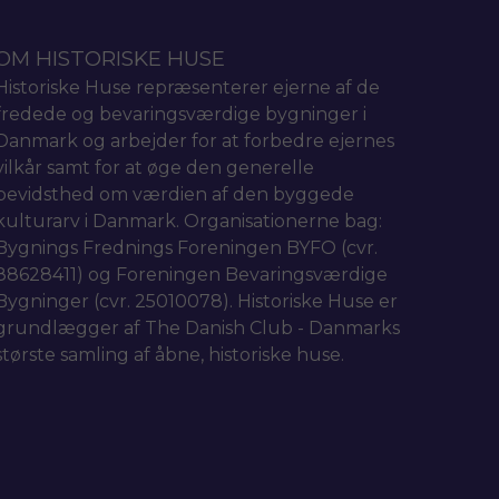
OM HISTORISKE HUSE
Historiske Huse repræsenterer ejerne af de
fredede og bevaringsværdige bygninger i
Danmark og arbejder for at forbedre ejernes
vilkår samt for at øge den generelle
bevidsthed om værdien af den byggede
kulturarv i Danmark. Organisationerne bag:
Bygnings Frednings Foreningen BYFO (cvr.
88628411) og Foreningen Bevaringsværdige
Bygninger (cvr. 25010078). Historiske Huse er
grundlægger af The Danish Club - Danmarks
største samling af åbne, historiske huse.