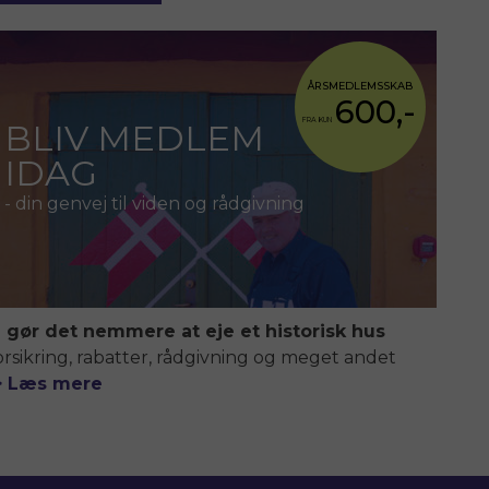
ÅRSMEDLEMSSKAB
600,-
FRA KUN
BLIV MEDLEM
IDAG
- din genvej til viden og rådgivning
i gør det nemmere at eje et historisk hus
orsikring, rabatter, rådgivning og meget andet
> Læs mere