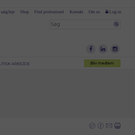
 salg/leje
Shop
Find professionel
Kontakt
Om os
Log-in
Bliv medlem
LITISK ARBEJDE