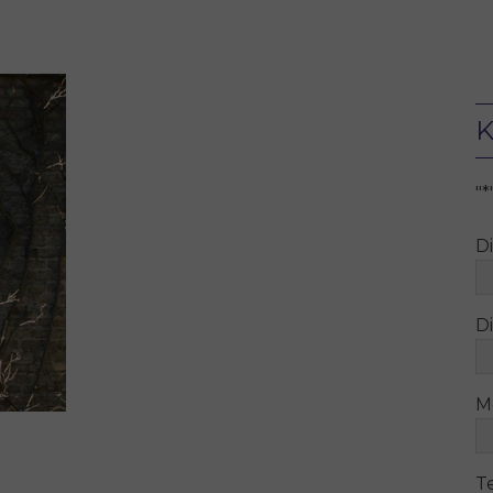
K
"
*
D
Di
M
T