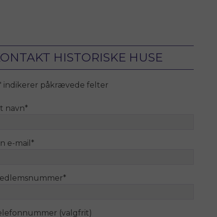
ONTAKT HISTORISKE HUSE
" indikerer påkrævede felter
it navn
*
n e-mail
*
edlemsnummer
*
elefonnummer (valgfrit)