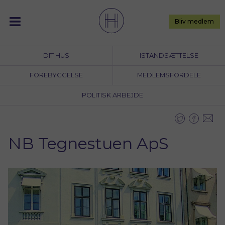
Skip
to
Bliv medlem
content
DIT HUS
ISTANDSÆTTELSE
FOREBYGGELSE
MEDLEMSFORDELE
POLITISK ARBEJDE
NB Tegnestuen ApS