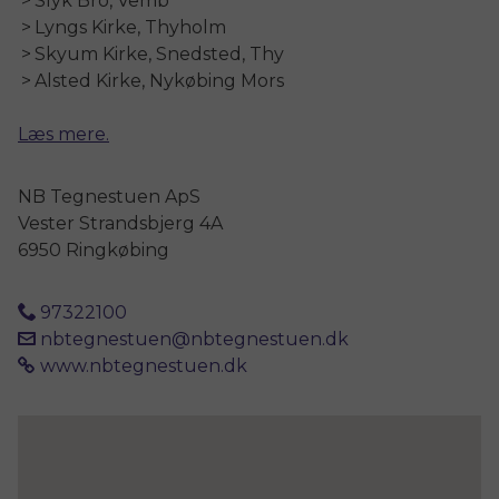
Slyk Bro, Vemb
Lyngs Kirke, Thyholm
Skyum Kirke, Snedsted, Thy
Alsted Kirke, Nykøbing Mors
Læs mere.
NB Tegnestuen ApS
Vester Strandsbjerg 4A
6950 Ringkøbing
97322100
nbtegnestuen@nbtegnestuen.dk
www.nbtegnestuen.dk