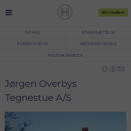
Skip
to
Bliv medlem
content
DIT HUS
ISTANDSÆTTELSE
FOREBYGGELSE
MEDLEMSFORDELE
POLITISK ARBEJDE
Jørgen Overbys
Tegnestue A/S