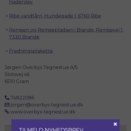
Haderslev
Ribe vandtårn, Hundegade 1, 6760 Ribe
Remisen og Remisepladsen i Brande, Remisevej 1,
7330 Brande
Fredningsplakette
Jørgen Overbys Tegnestue A/S
Slotsvej 46
6510 Gram
74822086
jorgen@overbys-tegnestue.dk
www.overbys-tegnestue.dk
×
TILMELD NYHEDSBREV