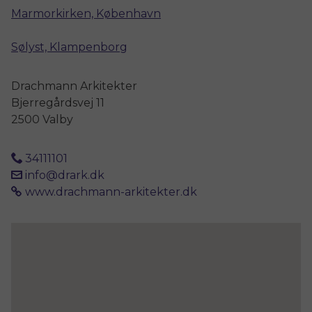
Marmorkirken, København
Sølyst, Klampenborg
Drachmann Arkitekter
Bjerregårdsvej 11
2500 Valby
34111101
info@drark.dk
www.drachmann-arkitekter.dk