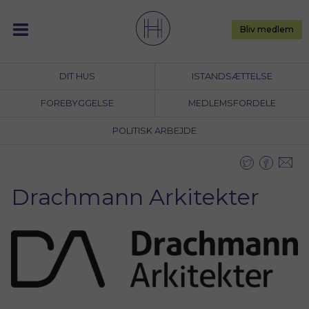
Skip
to
Bliv medlem
content
DIT HUS
ISTANDSÆTTELSE
FOREBYGGELSE
MEDLEMSFORDELE
POLITISK ARBEJDE
Drachmann Arkitekter