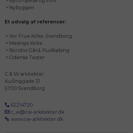
Byfornyelse og infill
Nybyggeri
Et udvalg af referencer:
Vor Frue Kirke, Svendborg
Mesinge Kirke
Bondos Gård, Rudkøbing
Odense Teater
C & W arkitekter
Kullinggade 31
5700 Svendborg
62214720
c_w@cw-arkitekter.dk
www.cw-arkitekter.dk