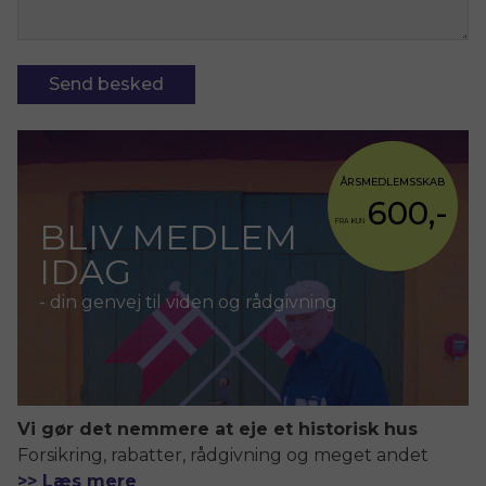
ÅRSMEDLEMSSKAB
600,-
BLIV MEDLEM
FRA KUN
IDAG
- din genvej til viden og rådgivning
Vi gør det nemmere at eje et historisk hus
Forsikring, rabatter, rådgivning og meget andet
>> Læs mere