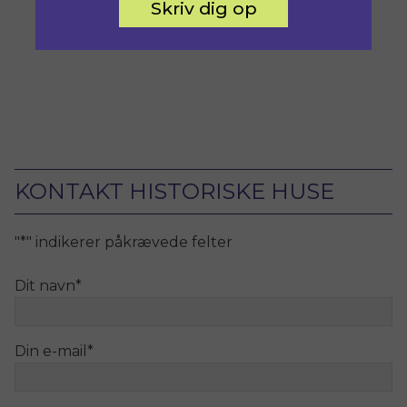
Skriv dig op
KONTAKT HISTORISKE HUSE
"
*
" indikerer påkrævede felter
Dit navn
*
Din e-mail
*