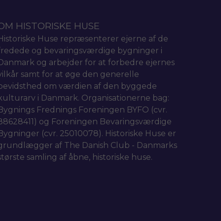
OM HISTORISKE HUSE
Historiske Huse repræsenterer ejerne af de
fredede og bevaringsværdige bygninger i
Danmark og arbejder for at forbedre ejernes
vilkår samt for at øge den generelle
bevidsthed om værdien af den byggede
kulturarv i Danmark. Organisationerne bag:
Bygnings Frednings Foreningen BYFO (cvr.
88628411) og Foreningen Bevaringsværdige
Bygninger (cvr. 25010078). Historiske Huse er
grundlægger af The Danish Club - Danmarks
største samling af åbne, historiske huse.