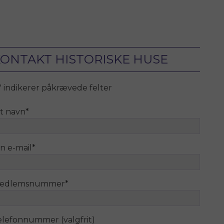
ONTAKT HISTORISKE HUSE
" indikerer påkrævede felter
it navn
*
n e-mail
*
edlemsnummer
*
elefonnummer (valgfrit)