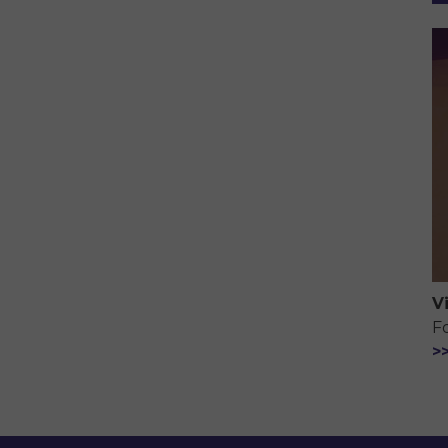
V
F
>