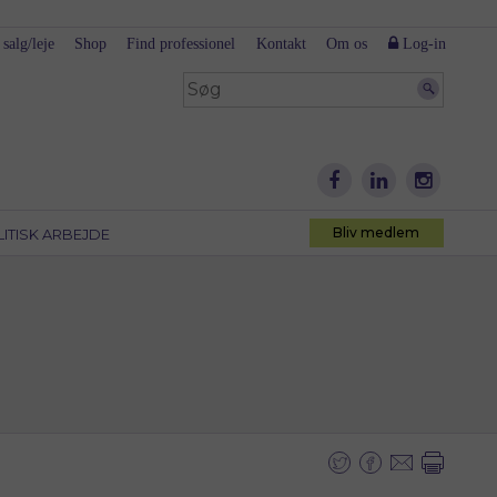
 salg/leje
Shop
Find professionel
Kontakt
Om os
Log-in
Bliv medlem
LITISK ARBEJDE