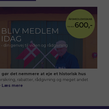
ÅRSMEDLEMSSKAB
600,-
FRA KUN
BLIV MEDLEM
IDAG
- din genvej til viden og rådgivning
i gør det nemmere at eje et historisk hus
orsikring, rabatter, rådgivning og meget andet
> Læs mere