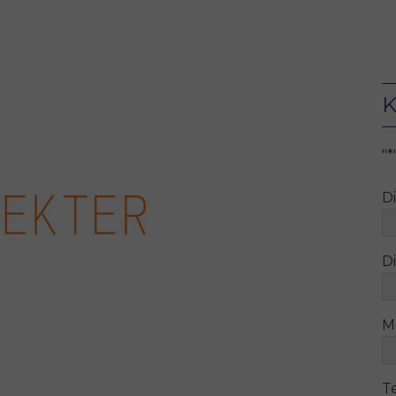
K
"
*
D
Di
M
T