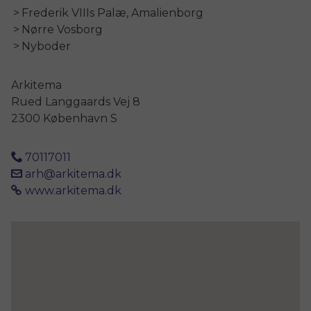
Frederik VIIIs Palæ, Amalienborg
Nørre Vosborg
Nyboder
Arkitema
Rued Langgaards Vej 8
2300 København S
70117011
arh@arkitema.dk
www.arkitema.dk