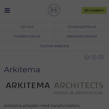
Skip
to
Bliv medlem
content
DIT HUS
ISTANDSÆTTELSE
FOREBYGGELSE
MEDLEMSFORDELE
POLITISK ARBEJDE
Arkitema
Arkitema arbejder med transformation,