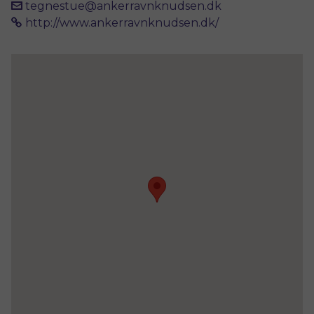
tegnestue@ankerravnknudsen.dk
http://www.ankerravnknudsen.dk/