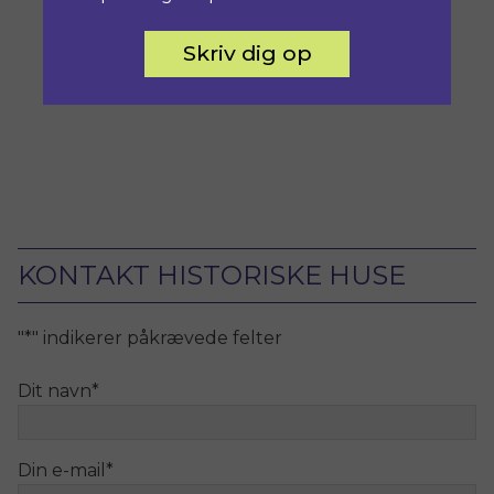
Skriv dig op
KONTAKT HISTORISKE HUSE
"
*
" indikerer påkrævede felter
Dit navn
*
Din e-mail
*