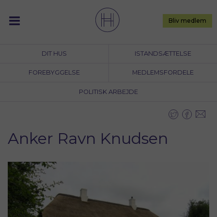
Skip
to
Bliv medlem
content
DIT HUS
ISTANDSÆTTELSE
FOREBYGGELSE
MEDLEMSFORDELE
POLITISK ARBEJDE
Anker Ravn Knudsen