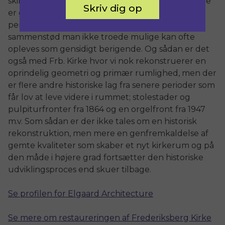
skikkelse som måske aldrig har eksisteret. Kirkerne
Skriv dig op
er generelt fantastiske steder for at opleve flere
perioder på samme tid i samme rum, og
sammenstød man ikke troede mulige kan ofte
opleves som gensidigt berigende. Og sådan er det
også med Frb. Kirke hvor vi nok rekonstruerer en
oprindelig geometri og primær rumlighed, men der
er flere andre historiske lag fra senere perioder som
får lov at leve videre i rummet; stolestader og
pulpiturfronter fra 1864 og en orgelfront fra 1947
m.v. Som sådan er der ikke tales om en historisk
rekonstruktion, men mere en genfremkaldelse af
gemte kvaliteter som skaber et nyt kirkerum og på
den måde i højere grad fortsætter den historiske
udviklingsproces end skuer tilbage.
Se profilen for El
gaard Architecture
Se mere om restaureringen af Frederiksberg Kirke