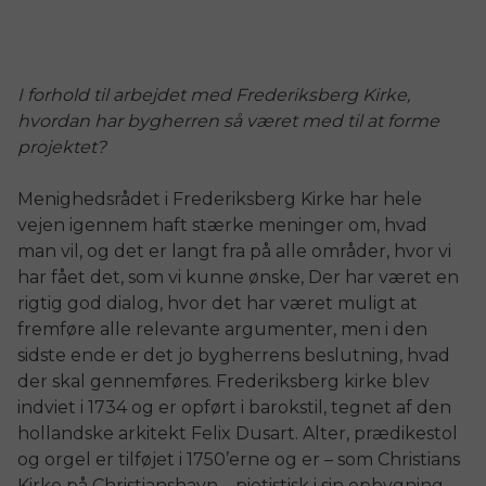
I forhold til arbejdet med Frederiksberg Kirke,
hvordan har bygherren så været med til at forme
projektet?
Menighedsrådet i Frederiksberg Kirke har hele
vejen igennem haft stærke meninger om, hvad
man vil, og det er langt fra på alle områder, hvor vi
har fået det, som vi kunne ønske, Der har været en
rigtig god dialog, hvor det har været muligt at
fremføre alle relevante argumenter, men i den
sidste ende er det jo bygherrens beslutning, hvad
der skal gennemføres. Frederiksberg kirke blev
indviet i 1734 og er opført i barokstil, tegnet af den
hollandske arkitekt Felix Dusart. Alter, prædikestol
og orgel er tilføjet i 1750’erne og er – som Christians
Kirke på Christianshavn – pietistisk i sin opbygning