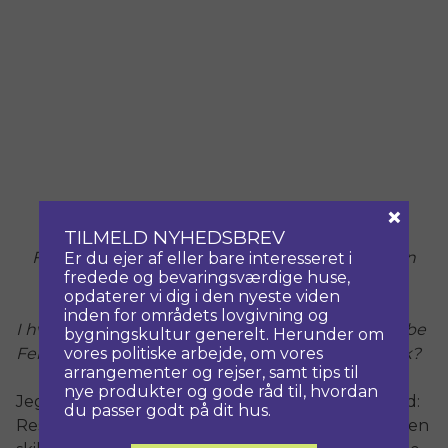
×
TILMELD NYHEDSBREV
Frederiksberg Kirke. Til venstre før og til højre en
Er du ejer af eller bare interesseret i
fredede og bevaringsværdige huse,
visualisering af rummet efter restaurering.
opdaterer vi dig i den nyeste viden
inden for områdets lovgivning og
I hvor høj grad er det overhovet muligt at genskabe
bygningskultur generelt. Herunder om
vores politiske arbejde, om vores
Felix Dusarts barokkirke? Bliver det ikke gætværk?
arrangementer og rejser, samt tips til
nye produkter og gode råd til, hvordan
Jeg vil starte med at minde om Viollet le Duc’s ord:
du passer godt på dit hus.
Restaurering af en bygning er at genskabe den i en