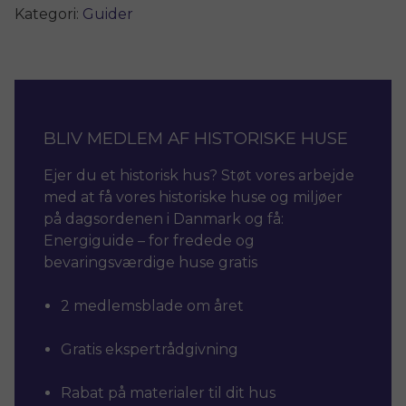
fredede
Kategori:
Guider
og
bevaringsværdige
huse
antal
BLIV MEDLEM AF HISTORISKE HUSE
Ejer du et historisk hus? Støt vores arbejde
med at få vores historiske huse og miljøer
på dagsordenen i Danmark og få:
Energiguide – for fredede og
bevaringsværdige huse gratis
2 medlemsblade om året
Gratis ekspertrådgivning
Rabat på materialer til dit hus