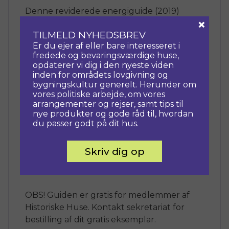
Denne reviderede energiguide (2019)
×
rummer anvisninger til, hvordan ejerne af
TILMELD NYHEDSBREV
fredede og bevaringsværdige huse kan
Er du ejer af eller bare interesseret i
forbedre de historiske huses
fredede og bevaringsværdige huse,
energiforbrug, komfort og indeklima, uden
opdaterer vi dig i den nyeste viden
at de bærende bevaringsværdier
inden for områdets lovgivning og
ødelægges.
bygningskultur generelt. Herunder om
vores politiske arbejde, om vores
Foruden at være en hjælp til ejerne, er
arrangementer og rejser, samt tips til
guiden også tænkt som en hjælp til de
nye produkter og gode råd til, hvordan
kommunale bygningsmyndigheder, når
du passer godt på dit hus.
der skal foretages en afvejning mellem
bygningsreglementets energikrav på den
Skriv dig op
ene side og hensynet til kulturarven på
den anden side.
OBS! Guiden er gratis for medlemmer af
Historiske Huse. Kontakt sekretariat for
bestilling af dit gratis eksemplar.