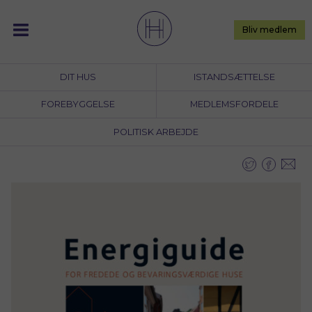
Skip
to
Bliv medlem
content
DIT HUS
ISTANDSÆTTELSE
FOREBYGGELSE
MEDLEMSFORDELE
POLITISK ARBEJDE