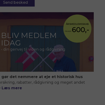
ÅRSMEDLEMSSKAB
600,-
FRA KUN
BLIV MEDLEM
IDAG
- din genvej til viden og rådgivning
i gør det nemmere at eje et historisk hus
orsikring, rabatter, rådgivning og meget andet
> Læs mere