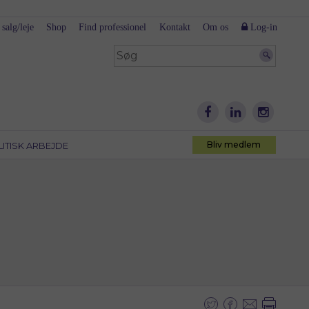
 salg/leje
Shop
Find professionel
Kontakt
Om os
Log-in
Bliv medlem
LITISK ARBEJDE