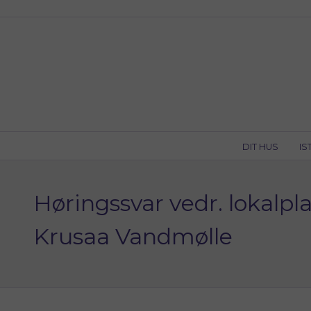
Skip
to
content
DIT HUS
IS
Høringssvar vedr. lokalpl
Krusaa Vandmølle