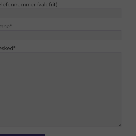
elefonnummer (valgfrit)
mne
*
esked
*