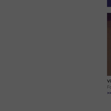
V
F
>