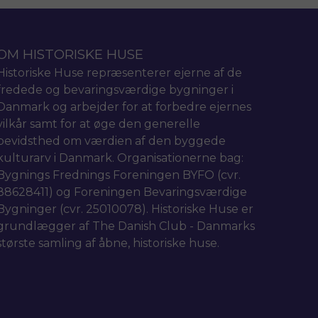
OM HISTORISKE HUSE
Historiske Huse repræsenterer ejerne af de
fredede og bevaringsværdige bygninger i
Danmark og arbejder for at forbedre ejernes
vilkår samt for at øge den generelle
bevidsthed om værdien af den byggede
kulturarv i Danmark. Organisationerne bag:
Bygnings Frednings Foreningen BYFO (cvr.
88628411) og Foreningen Bevaringsværdige
Bygninger (cvr. 25010078). Historiske Huse er
grundlægger af The Danish Club - Danmarks
største samling af åbne, historiske huse.