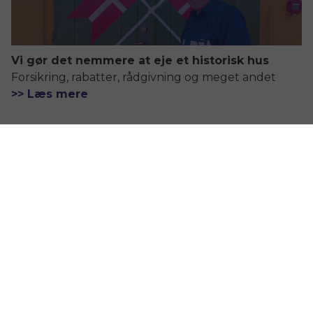
Vi gør det nemmere at eje et historisk hus
Forsikring, rabatter, rådgivning og meget andet
>> Læs mere