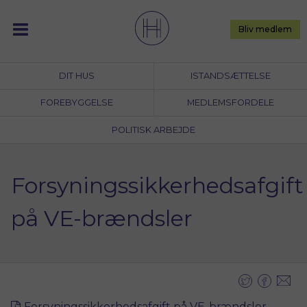
Skip
to
Bliv medlem
content
DIT HUS
ISTANDSÆTTELSE
FOREBYGGELSE
MEDLEMSFORDELE
POLITISK ARBEJDE
Forsyningssikkerhedsafgift
på VE-brændsler
Forsyningssikkerhedsafgift på VE-brændsler