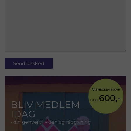
ÅRSMEDLEMSSKAB
600,-
BLIV MEDLEM
FRA KUN
IDAG
- din genvej til viden og rådgivning