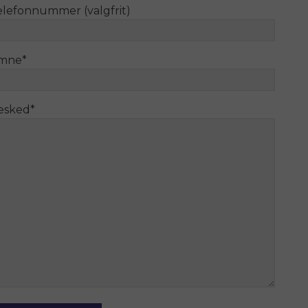
elefonnummer (valgfrit)
mne
*
esked
*