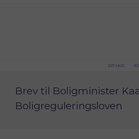
Skip
to
content
DIT HUS
IS
Brev til Boligminister K
Boligreguleringsloven