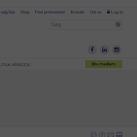
 salg/leje
Shop
Find professionel
Kontakt
Om os
Log-in
Bliv medlem
LITISK ARBEJDE