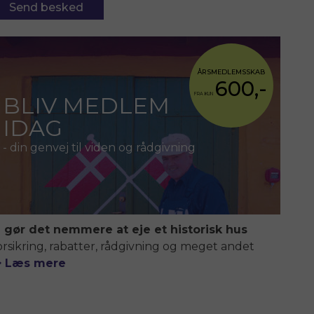
ÅRSMEDLEMSSKAB
600,-
FRA KUN
BLIV MEDLEM
IDAG
- din genvej til viden og rådgivning
i gør det nemmere at eje et historisk hus
orsikring, rabatter, rådgivning og meget andet
> Læs mere