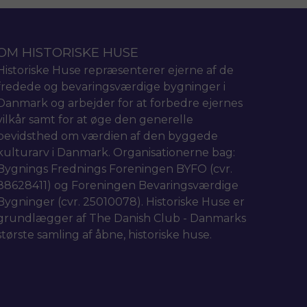
OM HISTORISKE HUSE
Historiske Huse repræsenterer ejerne af de
fredede og bevaringsværdige bygninger i
Danmark og arbejder for at forbedre ejernes
vilkår samt for at øge den generelle
bevidsthed om værdien af den byggede
kulturarv i Danmark. Organisationerne bag:
Bygnings Frednings Foreningen BYFO (cvr.
88628411) og Foreningen Bevaringsværdige
Bygninger (cvr. 25010078). Historiske Huse er
grundlægger af The Danish Club - Danmarks
største samling af åbne, historiske huse.