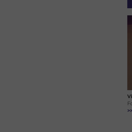
V
F
>