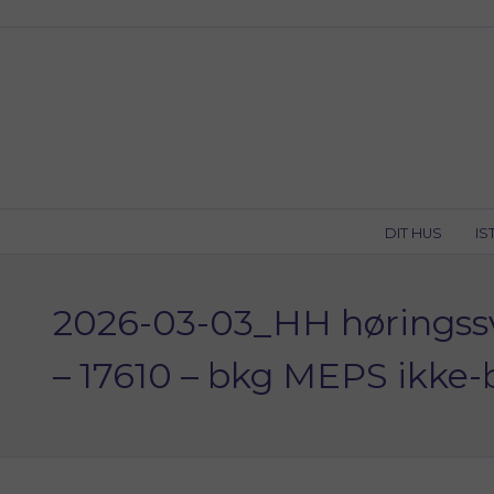
Skip
to
content
DIT HUS
IS
2026-03-03_HH høringssva
– 17610 – bkg MEPS ikke-b