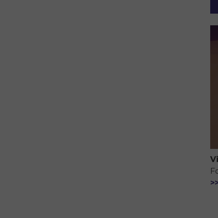
V
F
>