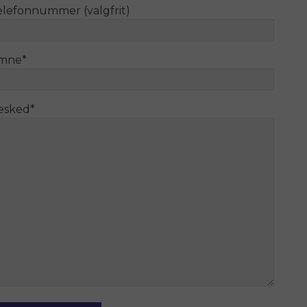
elefonnummer (valgfrit)
mne
*
esked
*