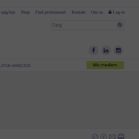
 salg/leje
Shop
Find professionel
Kontakt
Om os
Log-in
Bliv medlem
LITISK ARBEJDE