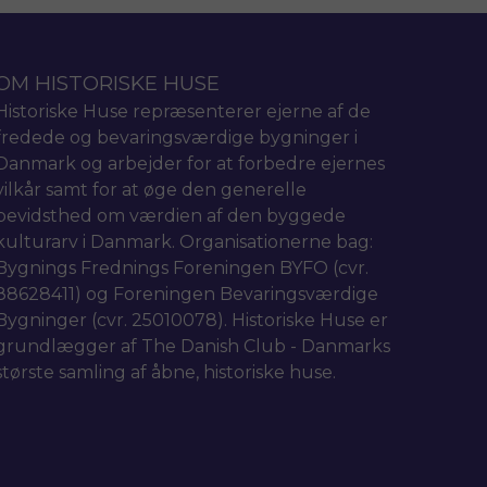
OM HISTORISKE HUSE
Historiske Huse repræsenterer ejerne af de
fredede og bevaringsværdige bygninger i
Danmark og arbejder for at forbedre ejernes
vilkår samt for at øge den generelle
bevidsthed om værdien af den byggede
kulturarv i Danmark. Organisationerne bag:
Bygnings Frednings Foreningen BYFO (cvr.
88628411) og Foreningen Bevaringsværdige
Bygninger (cvr. 25010078). Historiske Huse er
grundlægger af The Danish Club - Danmarks
største samling af åbne, historiske huse.