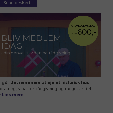
ÅRSMEDLEMSSKAB
600,-
FRA KUN
BLIV MEDLEM
IDAG
- din genvej til viden og rådgivning
i gør det nemmere at eje et historisk hus
orsikring, rabatter, rådgivning og meget andet
> Læs mere