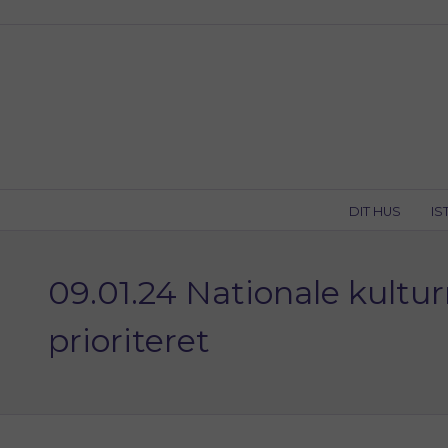
Skip
to
content
DIT HUS
IS
09.01.24 Nationale kulturm
prioriteret