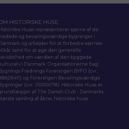
OM HISTORISKE HUSE
Historiske Huse repræsenterer ejerne af de
fredede og bevaringsværdige bygninger i
Danmark og arbejder for at forbedre ejernes
vilkår samt for at øge den generelle
bevidsthed om værdien af den byggede
kulturarv i Danmark. Organisationerne bag:
Bygnings Frednings Foreningen BYFO (cvr.
88628411) og Foreningen Bevaringsværdige
Bygninger (cvr. 25010078). Historiske Huse er
grundlægger af The Danish Club - Danmarks
største samling af åbne, historiske huse.