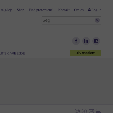
 salg/leje
Shop
Find professionel
Kontakt
Om os
Log-in
Bliv medlem
LITISK ARBEJDE