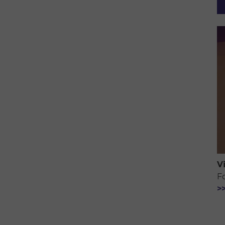
V
F
>