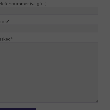
elefonnummer (valgfrit)
mne
*
esked
*