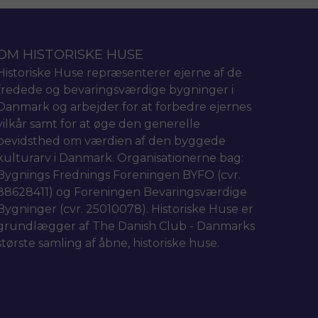
OM HISTORISKE HUSE
Historiske Huse repræsenterer ejerne af de
fredede og bevaringsværdige bygninger i
Danmark og arbejder for at forbedre ejernes
vilkår samt for at øge den generelle
bevidsthed om værdien af den byggede
kulturarv i Danmark. Organisationerne bag:
Bygnings Frednings Foreningen BYFO (cvr.
88628411) og Foreningen Bevaringsværdige
Bygninger (cvr. 25010078). Historiske Huse er
grundlægger af The Danish Club - Danmarks
største samling af åbne, historiske huse.