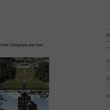
K
"
*
D
Di
M