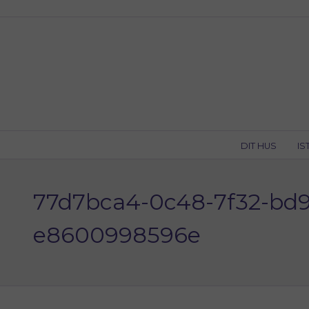
Skip
to
content
DIT HUS
IS
77d7bca4-0c48-7f32-bd9
e8600998596e