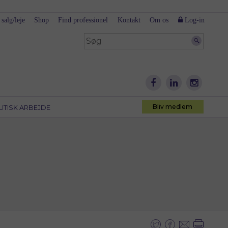
 salg/leje
Shop
Find professionel
Kontakt
Om os
Log-in
Bliv medlem
LITISK ARBEJDE