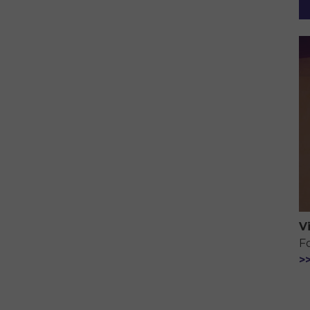
V
F
>