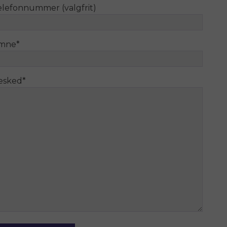
elefonnummer (valgfrit)
mne
*
esked
*