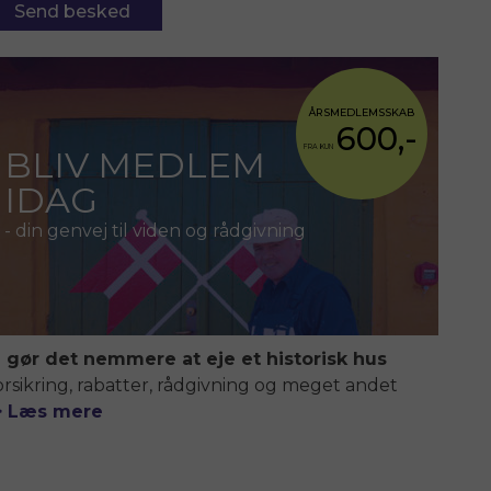
Send besked
ÅRSMEDLEMSSKAB
600,-
FRA KUN
BLIV MEDLEM
IDAG
- din genvej til viden og rådgivning
i gør det nemmere at eje et historisk hus
orsikring, rabatter, rådgivning og meget andet
> Læs mere