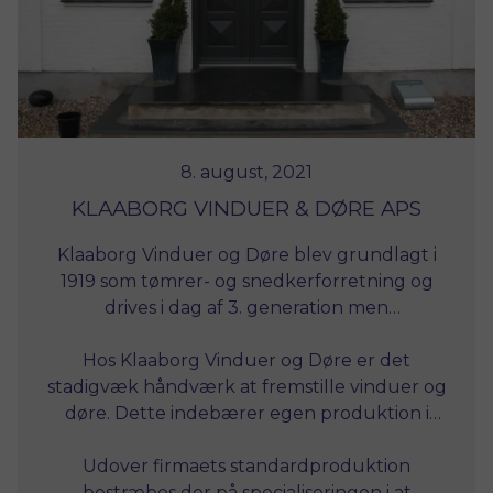
8. august, 2021
KLAABORG VINDUER & DØRE APS
Klaaborg Vinduer og Døre blev grundlagt i
1919 som tømrer- og snedkerforretning og
drives i dag af 3. generation men
udelukkende med fremstilling af vinduer og
Hos Klaaborg Vinduer og Døre er det
døre i træ.
stadigvæk håndværk at fremstille vinduer og
døre. Dette indebærer egen produktion i
firmaets ca. 2500 m2 værksted med en
moderne maskinpark samt egen beslåning-
Udover firmaets standardproduktion
og malerafdeling som er beliggende i
bestræbes der på specialiseringen i at