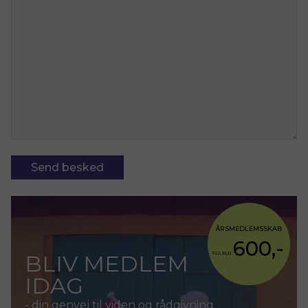
ÅRSMEDLEMSSKAB
600,-
BLIV MEDLEM
FRA KUN
IDAG
- din genvej til viden og rådgivning