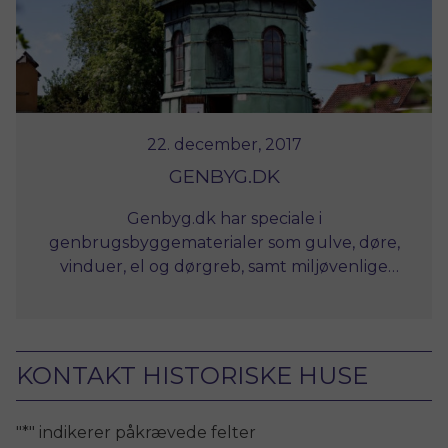
22. december, 2017
GENBYG.DK
Genbyg.dk har speciale i
genbrugsbyggematerialer som gulve, døre,
vinduer, el og dørgreb, samt miljøvenlige
materialer og et stort udvalg indenfor nye,
historiske beslag og greb. Butikken har
desuden bøger om byggeri, bæredygtighed
og istandsættelse med respekt for
KONTAKT HISTORISKE HUSE
bevaringsværdierne.
"
*
" indikerer påkrævede felter