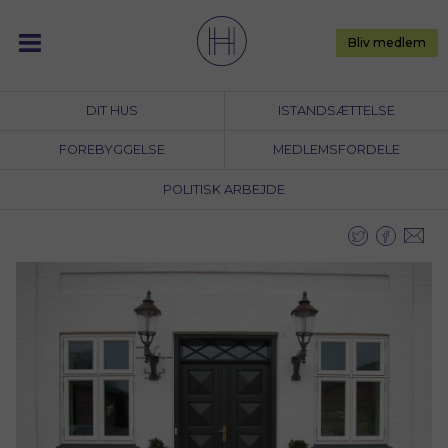
Skip
to
Bliv medlem
content
DIT HUS
ISTANDSÆTTELSE
FOREBYGGELSE
MEDLEMSFORDELE
POLITISK ARBEJDE