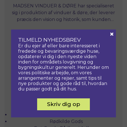
MADSEN VINDUER & DØRE har specialiseret
sig i produktion af vinduer & døre, der leverer
præcis den vision og historik, som kunden
ønsker.
×
Firmaet har en fast stab af medarbejdere og
TILMELD NYHEDSBREV
moderne produktionsudstyr, som bliver
Er du ejer af eller bare interesseret i
benyttet i tråd med danske
fredede og bevaringsværdige huse,
håndværkstraditioner. Det gør det muligt at
opdaterer vi dig i den nyeste viden
producere vinduer og døre med spændende
Madsen Vinduer & Døre laver vinduer og
inden for områdets lovgivning og
døre med gengivelse af de originale profiler
detaljer og i høj kvalitet og samtidigt
bygningskultur generelt. Herunder om
vores politiske arbejde, om vores
videreføre bevaringsværdierne i den danske
og dertil mange forsatsløsninger samt
arrangementer og rejser, samt tips til
massive facadedøre. Vi har arbejder i
arkitektoniske kulturarv.
nye produkter og gode råd til, hvordan
langsomt-vokset fyrtræ og hårdt-træ ligesom
Referencer:
du passer godt på dit hus.
vi kitter og maler i hånden for at sikre
kvaliteten.
Skriv dig op
Næsseslottet
Rødkilde Gods