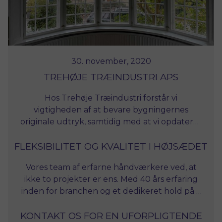
30. november, 2020
TREHØJE TRÆINDUSTRI APS
Hos Trehøje Træindustri forstår vi
vigtigheden af at bevare bygningernes
originale udtryk, samtidig med at vi opdaterer
dem til nutidens standarder for komfort og
FLEKSIBILITET OG KVALITET I HØJSÆDET
energieffektivitet. Derfor specialiserer vi os i
fremstillingen af forsatsvinduer, ruder og
Vores team af erfarne håndværkere ved, at
døre, der er skræddersyet til hver enkelt
ikke to projekter er ens. Med 40 års erfaring
bygnings unikke mål og karakteristika.
inden for branchen og et dedikeret hold på 4
medarbejdere, er vi eksperter i at levere
energiglas
KONTAKT OS FOR EN UFORPLIGTENDE
fleksible løsninger, der nøje tilpasses dine
, der forbedrer bygningens isolering,