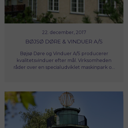
22. december, 2017
BØJSØ DØRE & VINDUER A/S
Bøjsø Døre og Vinduer A/S producerer
kvalitetsvinduer efter mål. Virksomheden
råder over en specialudviklet maskinpark og
beskæftiger ca. 45 ansatte. Virksomheden har
specialiseret sig i koblede vinduer med tynde
sprosser – en energimæssig og arkitektonisk
rigtig løsning til de ældre huse.