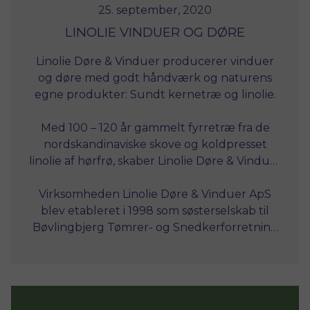
25. september, 2020
LINOLIE VINDUER OG DØRE
Linolie Døre & Vinduer producerer vinduer
og døre med godt håndværk og naturens
egne produkter: Sundt kernetræ og linolie.
Med 100 – 120 år gammelt fyrretræ fra de
nordskandinaviske skove og koldpresset
linolie af hørfrø, skaber Linolie Døre & Vinduer
facadeelementer, der passer til bygningens
Virksomheden Linolie Døre & Vinduer ApS
arkitektur. Uanset om den er opført 1750
blev etableret i 1998 som søsterselskab til
eller i dag.
Bøvlingbjerg Tømrer- og Snedkerforretning
og er i dag et selvstændigt selskab med
speciale i produktion af koblede vinduer og
døre.