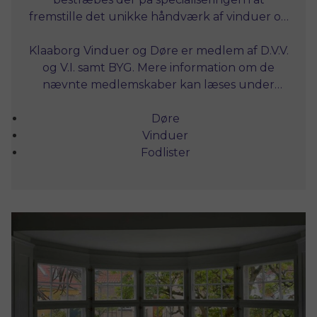
fremstille det unikke håndværk af vinduer og
Stepping; en lille by i det sønderjyske mellem
døre til den gamle boligmasse, direkte efter
Haderslev og Kolding.
Klaaborg Vinduer og Døre er medlem af D.V.V.
Planstyrelsens, arkitektens eller den enkelte
kundes ønske om udførelse af profiler osv.
og V.I. samt BYG. Mere information om de
nævnte medlemskaber kan læses under
Garanti.
Døre
Vinduer
Fodlister