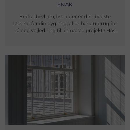
specifikke behov og ønsker. Uanset om det
støjdæmpende forsatsvinduer
SNAK
, der skaber ro i rummet, eller
drejer sig om
Er du i tvivl om, hvad der er den bedste
specialfremstillede rammer, der
løsning for din bygning, eller har du brug for
komplementerer bygningens æstetik, er
vores mål altid at levere højeste kvalitet – til
råd og vejledning til dit næste projekt? Hos
Trehøje Træindustri står vi klar til at hjælpe
tiden.
dig. Lad os sammen finde den perfekte
løsning, der opfylder dine behov og samtidig
bevarer bygningens karakter og historie.