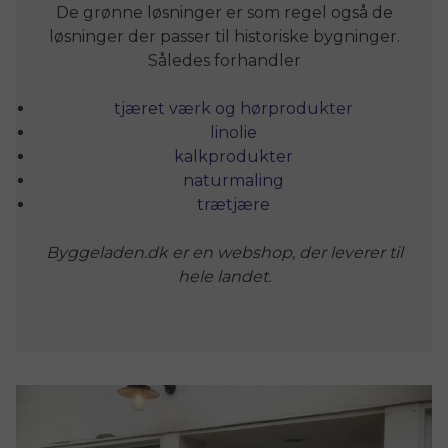
kvalitetsprodukter. Et site der gør det mere
De grønne løsninger er som regel også de
løsninger der passer til historiske bygninger.
overskueligt at finde frem til grønne
løsninger til byggeri og renovering.
Således forhandler
byggeladen.dk
tjæret værk og hørprodukter
bl.a.:
linolie
kalkprodukter
naturmaling
trætjære
Byggeladen.dk er en webshop, der leverer til
hele landet.