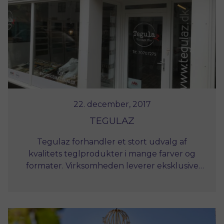
22. december, 2017
TEGULAZ
Tegulaz forhandler et stort udvalg af
kvalitets teglprodukter i mange farver og
formater. Virksomheden leverer eksklusive
materialer til interiør og eksteriør.
Virksomhedens 5 hovedområder er: Gulvfliser
– Vægfliser – Mursten – Tagsten og
Reproducering af teglprodukter.