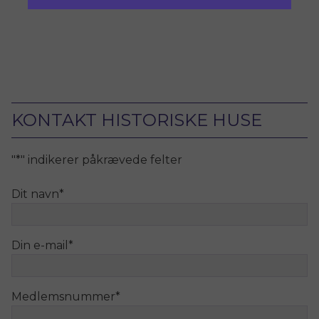
og istandsættelse med respekt for
bevaringsværdierne.
KONTAKT HISTORISKE HUSE
"
*
" indikerer påkrævede felter
Dit navn
*
Din e-mail
*
Medlemsnummer
*