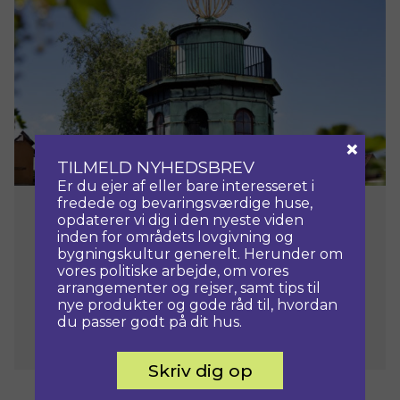
×
TILMELD NYHEDSBREV
Er du ejer af eller bare interesseret i
fredede og bevaringsværdige huse,
22. december, 2017
opdaterer vi dig i den nyeste viden
inden for områdets lovgivning og
GENBYG.DK
bygningskultur generelt. Herunder om
vores politiske arbejde, om vores
Genbyg.dk har speciale i
arrangementer og rejser, samt tips til
genbrugsbyggematerialer som gulve, døre,
nye produkter og gode råd til, hvordan
du passer godt på dit hus.
vinduer, el og dørgreb, samt miljøvenlige
materialer og et stort udvalg indenfor nye,
historiske beslag og greb. Butikken har
Skriv dig op
desuden bøger om byggeri, bæredygtighed