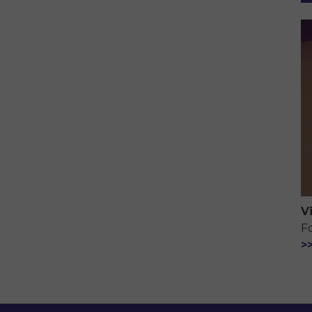
V
F
>