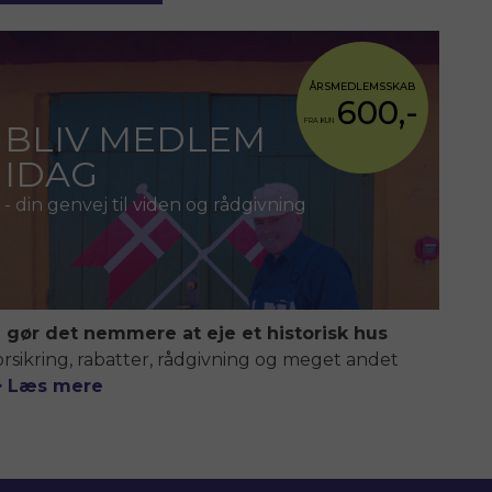
ÅRSMEDLEMSSKAB
600,-
FRA KUN
BLIV MEDLEM
IDAG
- din genvej til viden og rådgivning
i gør det nemmere at eje et historisk hus
orsikring, rabatter, rådgivning og meget andet
> Læs mere