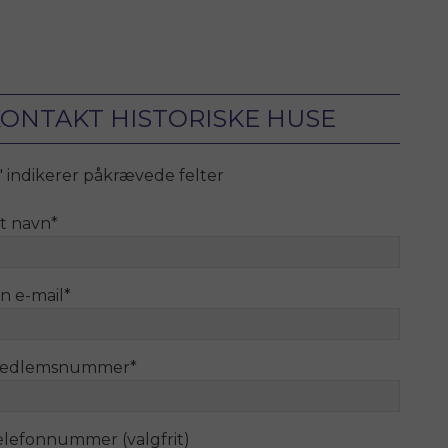
ONTAKT HISTORISKE HUSE
" indikerer påkrævede felter
it navn
*
n e-mail
*
edlemsnummer
*
elefonnummer (valgfrit)