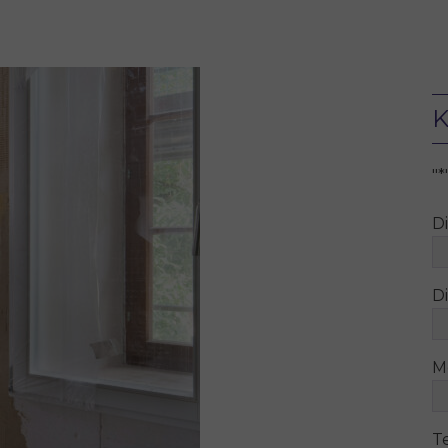
K
"
*
D
Di
M
T