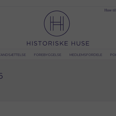
Huse til
TANDSÆTTELSE
FOREBYGGELSE
MEDLEMSFORDELE
PO
6