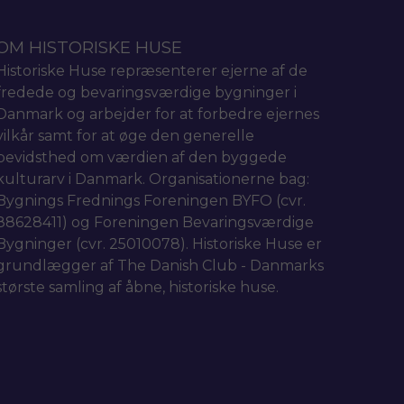
OM HISTORISKE HUSE
Historiske Huse repræsenterer ejerne af de
fredede og bevaringsværdige bygninger i
Danmark og arbejder for at forbedre ejernes
vilkår samt for at øge den generelle
bevidsthed om værdien af den byggede
kulturarv i Danmark. Organisationerne bag:
Bygnings Frednings Foreningen BYFO (cvr.
88628411) og Foreningen Bevaringsværdige
Bygninger (cvr. 25010078). Historiske Huse er
grundlægger af The Danish Club - Danmarks
største samling af åbne, historiske huse.