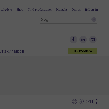
 salg/leje
Shop
Find professionel
Kontakt
Om os
Log-in
Bliv medlem
LITISK ARBEJDE