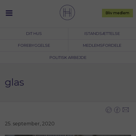
Skip
to
Bliv medlem
content
DIT HUS
ISTANDSÆTTELSE
FOREBYGGELSE
MEDLEMSFORDELE
POLITISK ARBEJDE
glas
25. september, 2020