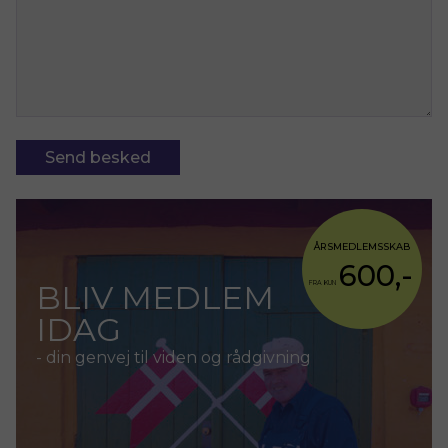
ÅRSMEDLEMSSKAB
600,-
BLIV MEDLEM
FRA KUN
IDAG
- din genvej til viden og rådgivning