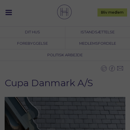
Skip
to
Bliv medlem
content
DIT HUS
ISTANDSÆTTELSE
FOREBYGGELSE
MEDLEMSFORDELE
POLITISK ARBEJDE
Cupa Danmark A/S