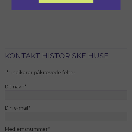
KONTAKT HISTORISKE HUSE
"
*
" indikerer påkrævede felter
Dit navn
*
Din e-mail
*
Medlemsnummer
*