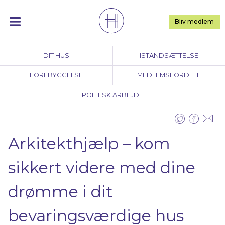
Skip
to
Bliv medlem
content
DIT HUS
ISTANDSÆTTELSE
FOREBYGGELSE
MEDLEMSFORDELE
POLITISK ARBEJDE
Arkitekthjælp – kom
sikkert videre med dine
drømme i dit
bevaringsværdige hus