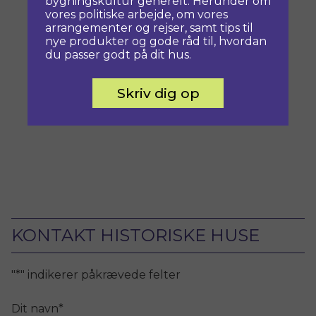
bygningskultur generelt. Herunder om
vores politiske arbejde, om vores
arrangementer og rejser, samt tips til
nye produkter og gode råd til, hvordan
du passer godt på dit hus.
Skriv dig op
KONTAKT HISTORISKE HUSE
"
*
" indikerer påkrævede felter
Dit navn
*