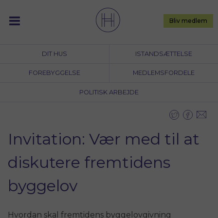
Skip
to
Bliv medlem
content
DIT HUS
ISTANDSÆTTELSE
FOREBYGGELSE
MEDLEMSFORDELE
POLITISK ARBEJDE
Invitation: Vær med til at
diskutere fremtidens
byggelov
Hvordan skal fremtidens byggelovgivning