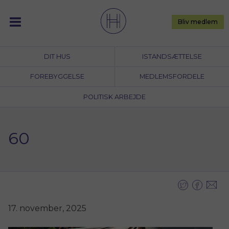
Skip
to
Bliv medlem
content
DIT HUS
ISTANDSÆTTELSE
FOREBYGGELSE
MEDLEMSFORDELE
POLITISK ARBEJDE
60
17. november, 2025