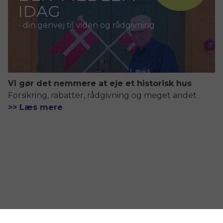
IDAG
- din genvej til viden og rådgivning
Vi gør det nemmere at eje et historisk hus
Forsikring, rabatter, rådgivning og meget andet
>> Læs mere