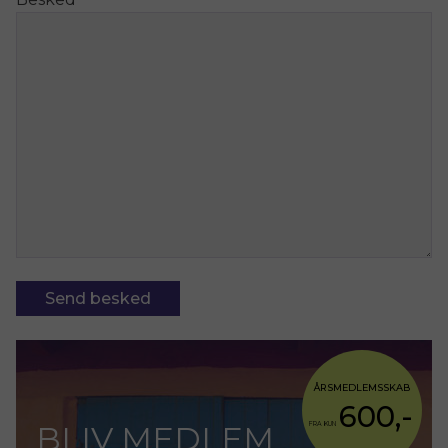
ÅRSMEDLEMSSKAB
600,-
BLIV MEDLEM
FRA KUN