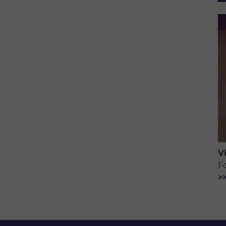
V
F
>