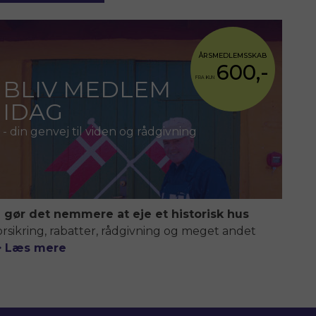
ÅRSMEDLEMSSKAB
600,-
FRA KUN
BLIV MEDLEM
IDAG
- din genvej til viden og rådgivning
i gør det nemmere at eje et historisk hus
orsikring, rabatter, rådgivning og meget andet
> Læs mere