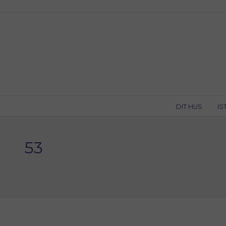
Skip
to
content
DIT HUS
IS
53