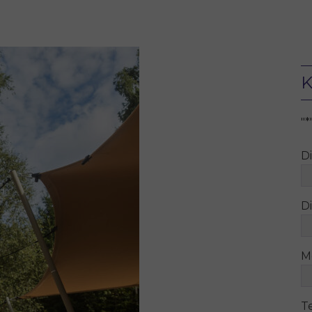
K
"
*
D
Di
M
T