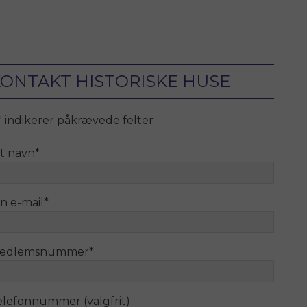
ONTAKT HISTORISKE HUSE
" indikerer påkrævede felter
it navn
*
n e-mail
*
edlemsnummer
*
elefonnummer (valgfrit)