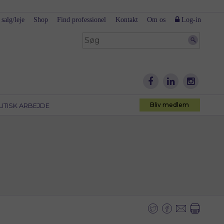
 salg/leje
Shop
Find professionel
Kontakt
Om os
Log-in
Bliv medlem
LITISK ARBEJDE