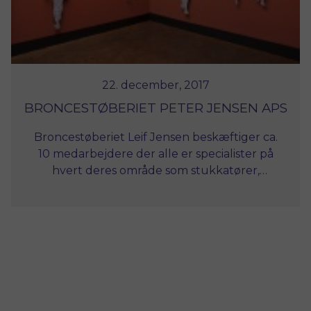
22. december, 2017
BRONCESTØBERIET PETER JENSEN APS
Broncestøberiet Leif Jensen beskæftiger ca.
10 medarbejdere der alle er specialister på
hvert deres område som stukkatører,
ciselører og broncestøbere. Hovedsageligt
beskæftiger støberiet sig med støbning af
figurer og skulpturer i bronce.