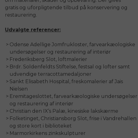
om materialer, skader og opbevaring. Der gives
gratis og uforpligtende tilbud på konservering og
restaurering.
Udvalgte referencer:
Odense Adellige Jomfrukloster, farvearkæologiske
undersøgelser og restaurering af interiør
Frederiksberg Slot, loftmalerier
Brdr. Soldenfeldts Stiftelse, festsal og lofter samt
udvendige terracottamedaljoner
Sankt Elisabeth Hospital, freskomalerier af Jais
Nielsen
Eremitageslottet, farvearkæologiske undersøgelser
og restaurering af interiør
Christian den IX’s Palæ, kinesiske lakskærme
Folketinget, Christiansborg Slot, frise i Vandrehallen
og store kort i biblioteket
Marmorkirkens zinkskulpturer