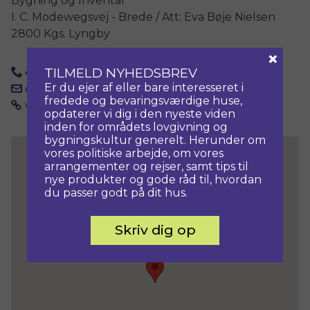
Bygning og Inventar
I. C. Modewegsvej - Brede / Att: Eva Bøje Nielsen
2800 Kgs. Lyngby
×
TILMELD NYHEDSBREV
41206570
Er du ejer af eller bare interesseret i
eva.boje.nielsen@natmus.dk
fredede og bevaringsværdige huse,
www.bevaringsafdelingen.dk
opdaterer vi dig i den nyeste viden
inden for områdets lovgivning og
bygningskultur generelt. Herunder om
vores politiske arbejde, om vores
arrangementer og rejser, samt tips til
nye produkter og gode råd til, hvordan
du passer godt på dit hus.
Skriv dig op