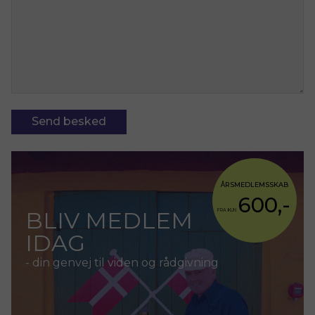
Send besked
ÅRSMEDLEMSSKAB
600,-
BLIV MEDLEM
FRA KUN
IDAG
- din genvej til viden og rådgivning