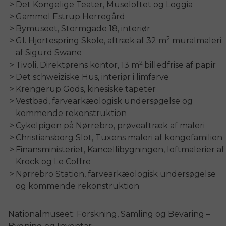
Det Kongelige Teater, Museloftet og Loggia
Gammel Estrup Herregård
Bymuseet, Stormgade 18, interiør
2
Gl. Hjortespring Skole, aftræk af 32 m
muralmaleri
af Sigurd Swane
2
Tivoli, Direktørens kontor, 13 m
billedfrise af papir
Det schweiziske Hus, interiør i limfarve
Krengerup Gods, kinesiske tapeter
Vestbad, farvearkæologisk undersøgelse og
kommende rekonstruktion
Cykelpigen på Nørrebro, prøveaftræk af maleri
Christiansborg Slot, Tuxens maleri af kongefamilien
Finansministeriet, Kancellibygningen, loftmalerier af
Krock og Le Coffre
Nørrebro Station, farvearkæologisk undersøgelse
og kommende rekonstruktion
Nationalmuseet: Forskning, Samling og Bevaring –