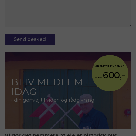
ÅRSMEDLEMSSKAB
600,-
BLIV MEDLEM
FRA KUN
IDAG
- din genvej til viden og rådgivning
Vi gør det nemmere at eje et historisk hus