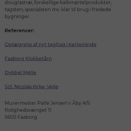
douglastræ, forskellige kalkmørtelprodukter,
tagsten, specialsten mv. klar til brug i fredede
bygninger.
Referencer:
Oplægning af nyt tegltag i Kerteminde
Faaborg Klokketårn
Dybbøl Mølle
Sct. Nicolais Kirke, Vejle
Murermester Palle Jensen v Åby A/S
Rolighedsvænget 11
5600 Faaborg