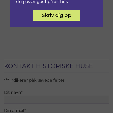
du passer godt på dit hus.
Skriv dig op
KONTAKT HISTORISKE HUSE
"
*
" indikerer påkrævede felter
Dit navn
*
Din e-mail
*