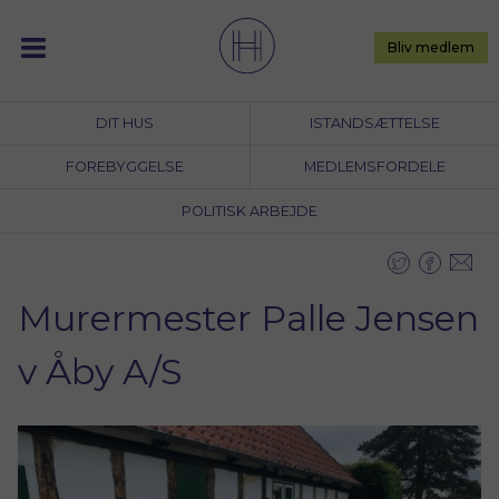
Skip
to
Bliv medlem
content
DIT HUS
ISTANDSÆTTELSE
FOREBYGGELSE
MEDLEMSFORDELE
POLITISK ARBEJDE
Murermester Palle Jensen
v Åby A/S