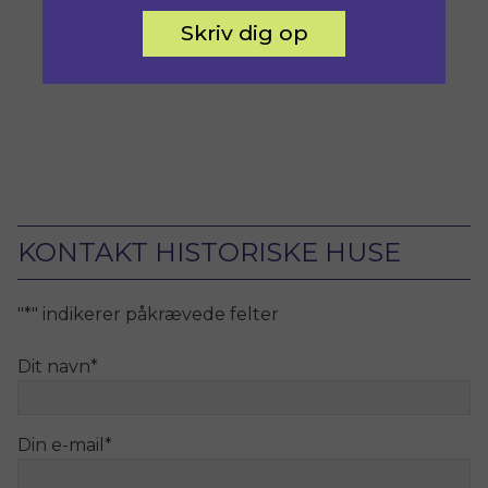
Skriv dig op
KONTAKT HISTORISKE HUSE
"
*
" indikerer påkrævede felter
Dit navn
*
Din e-mail
*