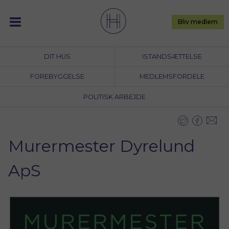
Skip
to
Bliv medlem
content
DIT HUS
ISTANDSÆTTELSE
FOREBYGGELSE
MEDLEMSFORDELE
POLITISK ARBEJDE
Murermester Dyrelund
ApS