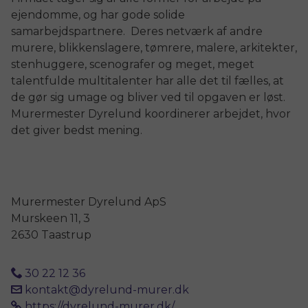
ejendomme, og har gode solide
samarbejdspartnere. Deres netværk af andre
murere, blikkenslagere, tømrere, malere, arkitekter,
stenhuggere, scenografer og meget, meget
talentfulde multitalenter har alle det til fælles, at
de gør sig umage og bliver ved til opgaven er løst.
Murermester Dyrelund koordinerer arbejdet, hvor
det giver bedst mening.
Murermester Dyrelund ApS
Murskeen 11, 3
2630 Taastrup
30 22 12 36
kontakt@dyrelund-murer.dk
https://dyrelund-murer.dk/