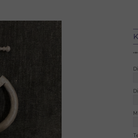
K
"
*
D
Di
M
T