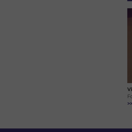
V
F
>