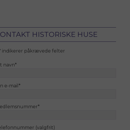
ONTAKT HISTORISKE HUSE
" indikerer påkrævede felter
it navn
*
n e-mail
*
edlemsnummer
*
elefonnummer (valgfrit)