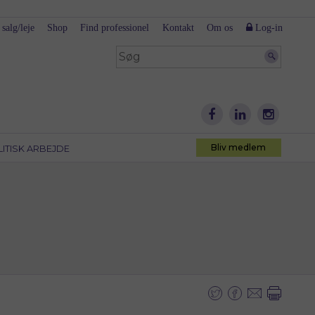
 salg/leje
Shop
Find professionel
Kontakt
Om os
Log-in
Bliv medlem
LITISK ARBEJDE