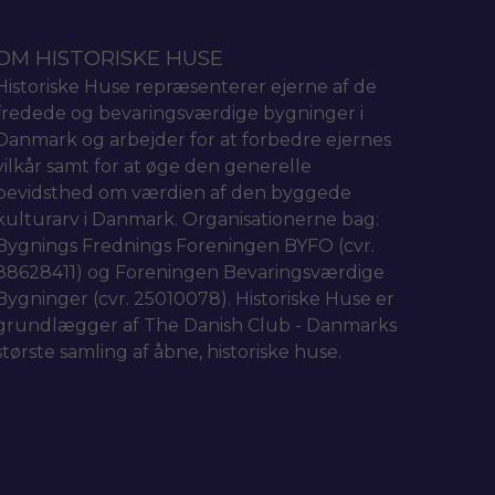
OM HISTORISKE HUSE
Historiske Huse repræsenterer ejerne af de
fredede og bevaringsværdige bygninger i
Danmark og arbejder for at forbedre ejernes
vilkår samt for at øge den generelle
bevidsthed om værdien af den byggede
kulturarv i Danmark. Organisationerne bag:
Bygnings Frednings Foreningen BYFO (cvr.
88628411) og Foreningen Bevaringsværdige
Bygninger (cvr. 25010078). Historiske Huse er
grundlægger af The Danish Club - Danmarks
største samling af åbne, historiske huse.