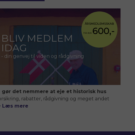
ÅRSMEDLEMSSKAB
600,-
FRA KUN
BLIV MEDLEM
IDAG
- din genvej til viden og rådgivning
i gør det nemmere at eje et historisk hus
orsikring, rabatter, rådgivning og meget andet
> Læs mere