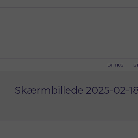
Skip
to
content
DIT HUS
IS
Skærmbillede 2025-02-18 