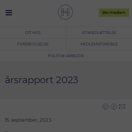
Skip
to
Bliv medlem
content
DIT HUS
ISTANDSÆTTELSE
FOREBYGGELSE
MEDLEMSFORDELE
POLITISK ARBEJDE
årsrapport 2023
15. september, 2023