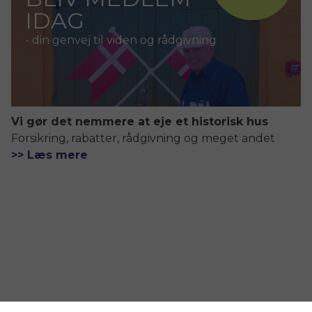
IDAG
- din genvej til viden og rådgivning
Vi gør det nemmere at eje et historisk hus
Forsikring, rabatter, rådgivning og meget andet
>> Læs mere