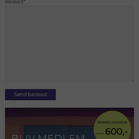
Besked
*
Send besked
ÅRSMEDLEMSSKAB
600,-
BLIV MEDLEM
FRA KUN