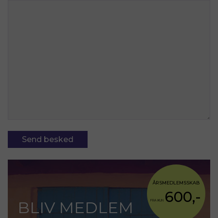
ÅRSMEDLEMSSKAB
600,-
BLIV MEDLEM
FRA KUN