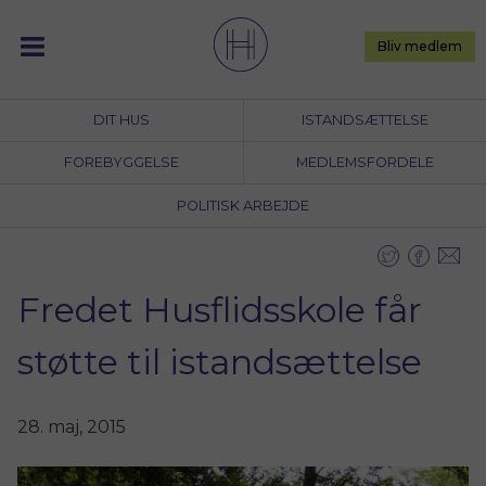
Skip
to
Bliv medlem
content
DIT HUS
ISTANDSÆTTELSE
FOREBYGGELSE
MEDLEMSFORDELE
POLITISK ARBEJDE
Fredet Husflidsskole får
støtte til istandsættelse
28. maj, 2015