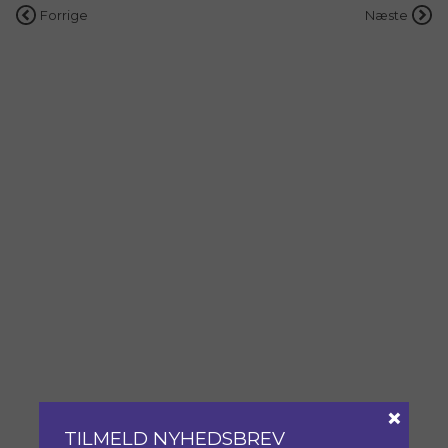
Indlægsnavigation
Forrige
Næste
×
TILMELD NYHEDSBREV