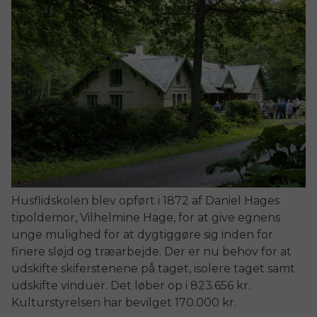
Husflidskolen blev opført i 1872 af Daniel Hages
tipoldemor, Vilhelmine Hage, for at give egnens
unge mulighed for at dygtiggøre sig inden for
finere sløjd og træarbejde. Der er nu behov for at
udskifte skiferstenene på taget, isolere taget samt
udskifte vinduer. Det løber op i 823.656 kr.
Kulturstyrelsen har bevilget 170.000 kr.