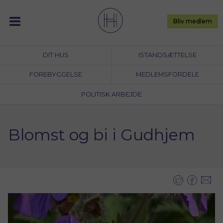
Skip
to
Bliv medlem
content
DIT HUS
ISTANDSÆTTELSE
FOREBYGGELSE
MEDLEMSFORDELE
POLITISK ARBEJDE
Blomst og bi i Gudhjem