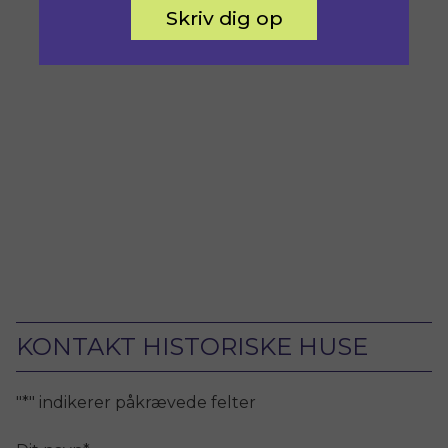
Skriv dig op
KONTAKT HISTORISKE HUSE
"
*
" indikerer påkrævede felter