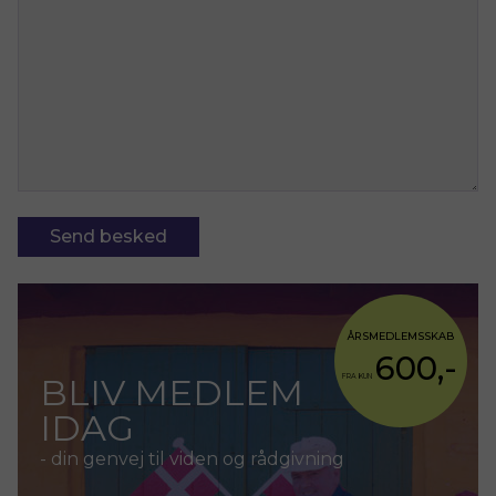
Send besked
ÅRSMEDLEMSSKAB
600,-
BLIV MEDLEM
FRA KUN
IDAG
- din genvej til viden og rådgivning