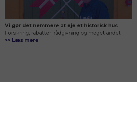
Vi gør det nemmere at eje et historisk hus
Forsikring, rabatter, rådgivning og meget andet
>> Læs mere