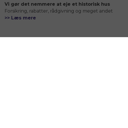
Vi gør det nemmere at eje et historisk hus
Forsikring, rabatter, rådgivning og meget andet
>> Læs mere