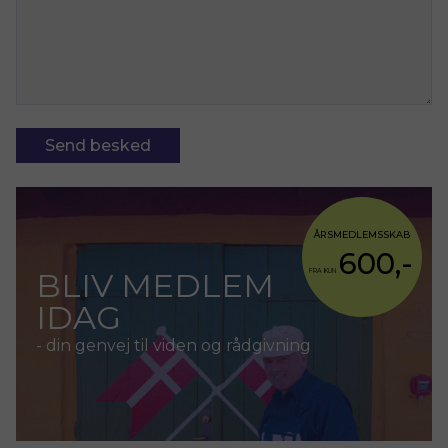
ÅRSMEDLEMSSKAB
600,-
BLIV MEDLEM
FRA KUN
IDAG
- din genvej til viden og rådgivning