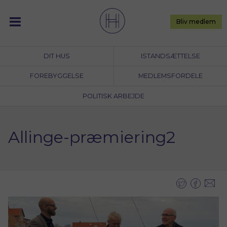
Skip
to
Bliv medlem
content
DIT HUS
ISTANDSÆTTELSE
FOREBYGGELSE
MEDLEMSFORDELE
POLITISK ARBEJDE
Allinge-præmiering2