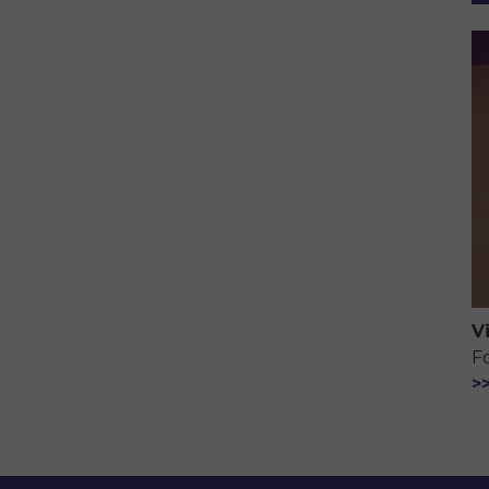
V
F
>