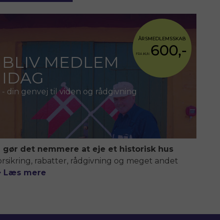
ÅRSMEDLEMSSKAB
600,-
FRA KUN
BLIV MEDLEM
IDAG
- din genvej til viden og rådgivning
i gør det nemmere at eje et historisk hus
orsikring, rabatter, rådgivning og meget andet
> Læs mere