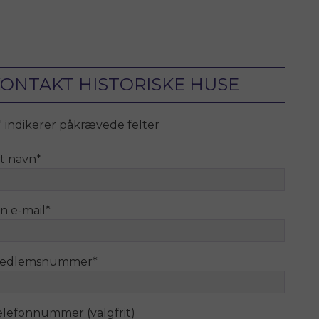
ONTAKT HISTORISKE HUSE
" indikerer påkrævede felter
it navn
*
n e-mail
*
edlemsnummer
*
elefonnummer (valgfrit)