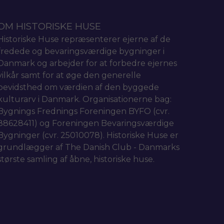
OM HISTORISKE HUSE
Historiske Huse repræsenterer ejerne af de
fredede og bevaringsværdige bygninger i
Danmark og arbejder for at forbedre ejernes
vilkår samt for at øge den generelle
bevidsthed om værdien af den byggede
kulturarv i Danmark. Organisationerne bag:
Bygnings Frednings Foreningen BYFO (cvr.
88628411) og Foreningen Bevaringsværdige
Bygninger (cvr. 25010078). Historiske Huse er
grundlægger af The Danish Club - Danmarks
største samling af åbne, historiske huse.