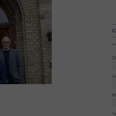
K
"
*
D
Di
M
T