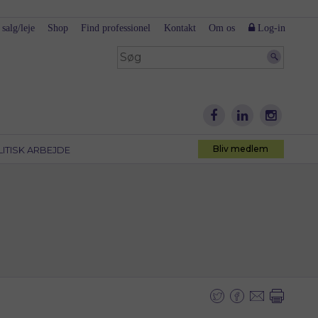
 salg/leje
Shop
Find professionel
Kontakt
Om os
Log-in
Bliv medlem
LITISK ARBEJDE