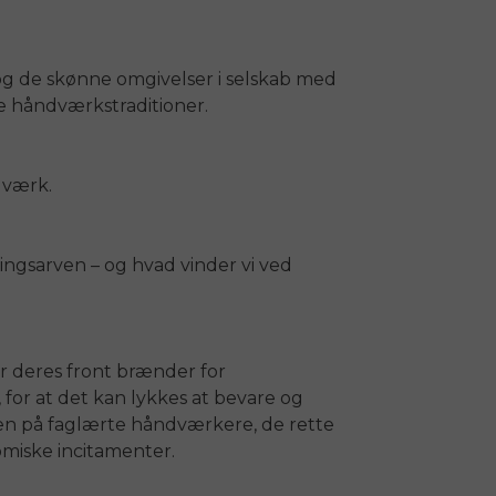
g de skønne omgivelser i selskab med
 håndværkstraditioner.
dværk.
ingsarven – og hvad vinder vi ved
r deres front brænder for
 for at det kan lykkes at bevare og
glen på faglærte håndværkere, de rette
iske incitamenter.