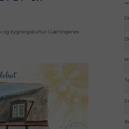
"
*
D
k og bygningskultur i Lærlingenes
Di
M
T
E
B