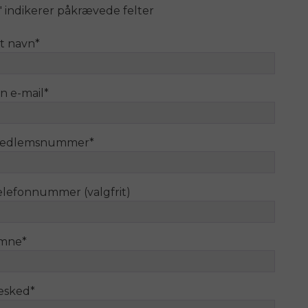
" indikerer påkrævede felter
it navn
*
n e-mail
*
edlemsnummer
*
elefonnummer (valgfrit)
mne
*
esked
*