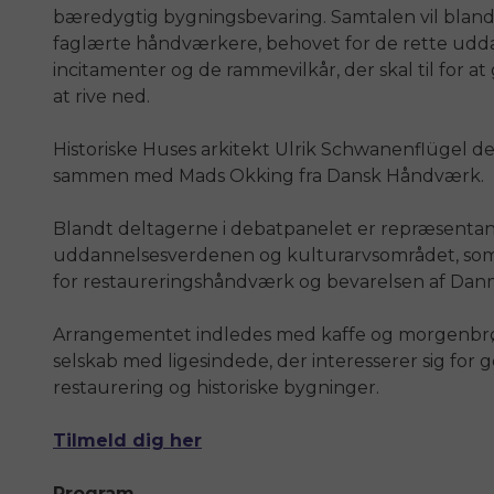
bæredygtig bygningsbevaring. Samtalen vil blan
faglærte håndværkere, behovet for de rette ud
incitamenter og de rammevilkår, der skal til for at
at rive ned.
Historiske Huses arkitekt Ulrik Schwanenflügel 
sammen med Mads Okking fra
Dansk Håndværk
.
Blandt deltagerne i debatpanelet er repræsenta
uddannelsesverdenen og kulturarvsområdet, som al
for restaureringshåndværk og bevarelsen af Dan
Arrangementet indledes med kaffe og morgenbrød
selskab med ligesindede, der interesserer sig fo
restaurering og historiske bygninger.
Tilmeld dig her
Program