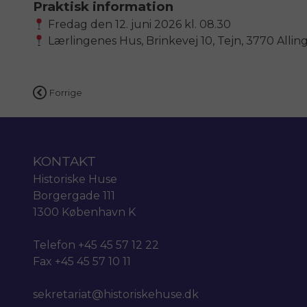
Praktisk information
Fredag den 12. juni 2026 kl. 08.30
Lærlingenes Hus, Brinkevej 10, Tejn, 3770 Allin
Indlægsnavigation
Forrige
KONTAKT
Historiske Huse
Borgergade 111
1300 København K
Telefon +45 45 57 12 22
Fax +45 45 57 10 11
sekretariat@historiskehuse.dk