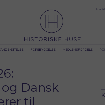
Huse til
TANDSÆTTELSE
FOREBYGGELSE
MEDLEMSFORDELE
PO
26:
e og Dansk
K
er til