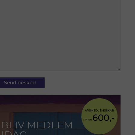
ÅRSMEDLEMSSKAB
600,-
FRA KUN
BLIV MEDLEM
IDAG