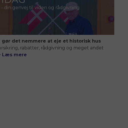
- din genvej til viden og rådgivning
i gør det nemmere at eje et historisk hus
orsikring, rabatter, rådgivning og meget andet
> Læs mere