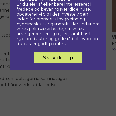
dt andet kredse om manglen på
Er du ejer af eller bare interesseret i
fredede og bevaringsværdige huse,
dannelseskompetencer, økonomiske
opdaterer vi dig i den nyeste viden
 gøre det attraktivt at bevare frem for
inden for områdets lovgivning og
bygningskultur generelt. Herunder om
vores politiske arbejde, om vores
arrangementer og rejser, samt tips til
deltager som moderator for debatten
V
nye produkter og gode råd til, hvordan
F
du passer godt på dit hus.
>
nter fra håndværksfagene,
Skriv dig op
le arbejder for at styrke interessen
marks byggede kulturarv.
, som deltagerne kan indtage i
r godt håndværk, uddannelse,