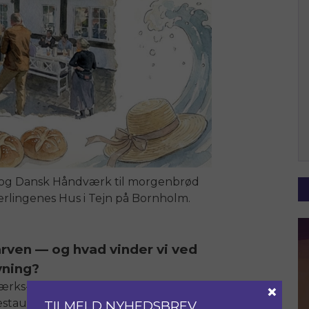
 og
Dansk Håndværk
til morgenbrød
rlingenes Hus i Tejn på Bornholm.
arven — og hvad vinder vi ved
vning?
×
rks-, uddannelses- og
staurering, traditionelle håndværk og
TILMELD NYHEDSBREV