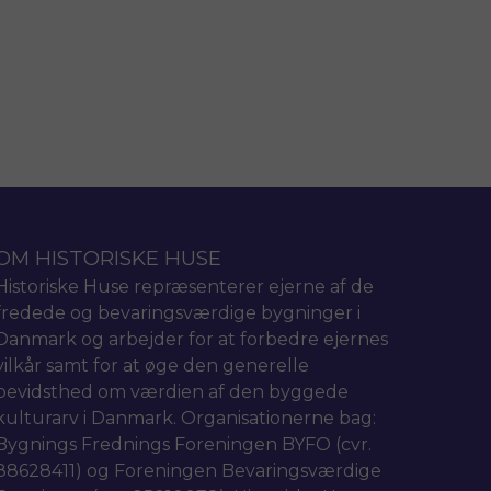
OM HISTORISKE HUSE
Historiske Huse repræsenterer ejerne af de
fredede og bevaringsværdige bygninger i
Danmark og arbejder for at forbedre ejernes
vilkår samt for at øge den generelle
bevidsthed om værdien af den byggede
kulturarv i Danmark. Organisationerne bag:
Bygnings Frednings Foreningen BYFO (cvr.
88628411) og Foreningen Bevaringsværdige