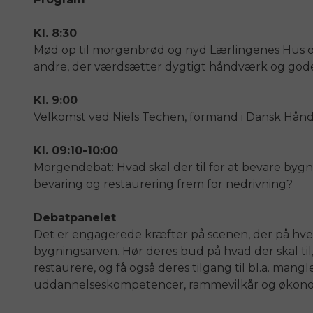
Kl. 8:30
Mød op til morgenbrød og nyd Lærlingenes
Hus
o
andre, der værdsætter dygtigt håndværk og gode
Kl. 9:00
Velkomst ved Niels Techen, formand i Dansk Hån
Kl. 09:10-10:00
Morgendebat: Hvad skal der til for at bevare bygn
bevaring og restaurering frem for nedrivning?
Debatpanelet
Det er engagerede kræfter på scenen, der på hve
bygningsarven. Hør deres bud på hvad der skal til,
restaurere, og få også deres tilgang til bl.a. man
uddannelseskompetencer, rammevilkår og økonom